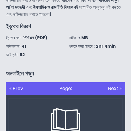
ডাউনলোড করতে বা অনলাইনে পড়তে পারবেন। এছাড়াও আপনে
সাইয়েদ আবুল
আ'লা মওদুদী
এবং
ইসলামিক ও রাজনীতি বিষয়ক বই
সম্পর্কিত অন্যান্য বই পড়তে
এবং ডাউনলোড করতে পারবেন।
ইবুকের বিররণ
ইবুকের ধরণ:
পিডিএফ (PDF)
সাইজ:
৯ MB
ডাউনলোড:
41
পড়তে সময় লাগবে :
2hr 4min
মোট পৃষ্ঠা:
62
অনলাইনে পড়ুন
Prev
Page:
Next