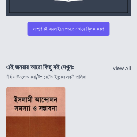
সম্পুর্ণ বই অনলাইনে পড়তে এখানে ক্লিক করুণ
এই জনরার আরো কিছু বই দেখুনঃ
View All
শীর্ষ ডাউনলোড করা/টপ রেটেড ইবুকের একটি তালিকা