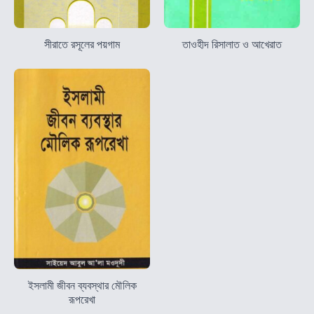
সীরাতে রসূলের পয়গাম
তাওহীদ রিসালাত ও আখেরাত
ইসলামী জীবন ব্যবস্থার মৌলিক
রূপরেখা