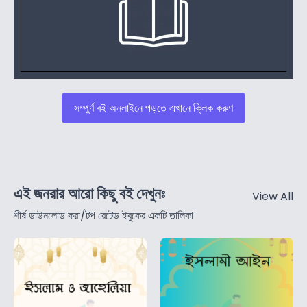
সম্পুর্ণ বই অনলাইনে পড়তে এখানে ক্লিক করুণ
এই জনরার আরো কিছু বই দেখুনঃ
View All
শীর্ষ ডাউনলোড করা/টপ রেটেড ইবুকের একটি তালিকা