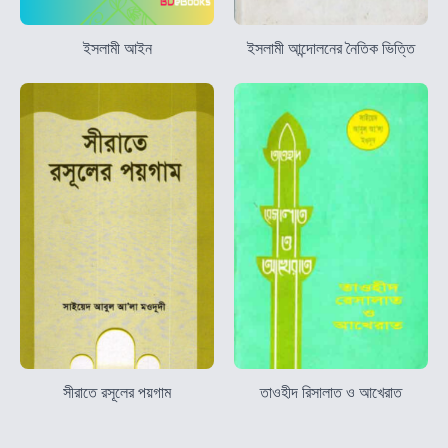
ইসলামী আইন
ইসলামী আন্দোলনের নৈতিক ভিত্তি
সীরাতে রসূলের পয়গাম
তাওহীদ রিসালাত ও আখেরাত