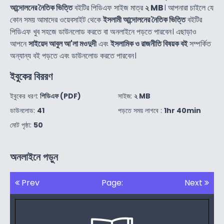
আন্দোলনের নৈতিক ভিত্তি
বইটির পিডিএফ সাইজ মাত্র
২ MB
। আপনারা চাইলে যে
কোন সময় আমাদের ওয়েবসাইট থেকে
ইসলামী আন্দোলনের নৈতিক ভিত্তি
বইটির
পিডিএফ খুব সহজে ডাউনলোড করতে বা অনলাইনে পড়তে পারবেন। এছাড়াও
আপনে
সাইয়েদ আবুল আ'লা মওদুদী
এবং
ইসলামিক ও রাজনীতি বিষয়ক বই
সম্পর্কিত
অন্যান্য বই পড়তে এবং ডাউনলোড করতে পারবেন।
ইবুকের বিররণ
ইবুকের ধরণ:
পিডিএফ (PDF)
সাইজ:
২ MB
ডাউনলোড:
41
পড়তে সময় লাগবে :
1hr 40min
মোট পৃষ্ঠা:
50
অনলাইনে পড়ুন
Prev
Page:
Next