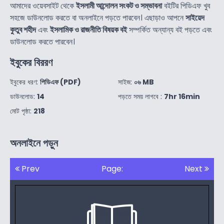
আমাদের ওয়েবসাইট থেকে
ইসলামী আন্দোলন সংকট ও সম্ভাবনা
বইটির পিডিএফ খুব
সহজে ডাউনলোড করতে বা অনলাইনে পড়তে পারবেন। এছাড়াও আপনে
সাইয়েদ
কুতুব শহীদ
এবং
ইসলামিক ও রাজনীতি বিষয়ক বই
সম্পর্কিত অন্যান্য বই পড়তে এবং
ডাউনলোড করতে পারবেন।
ইবুকের বিররণ
ইবুকের ধরণ:
পিডিএফ (PDF)
সাইজ:
০৬ MB
ডাউনলোড:
14
পড়তে সময় লাগবে :
7hr 16min
মোট পৃষ্ঠা:
218
অনলাইনে পড়ুন
Prev
Page:
Next