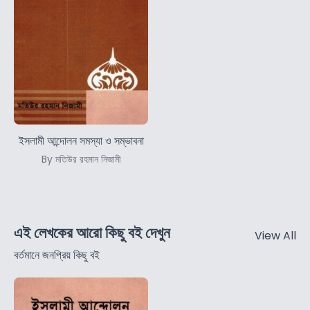
ইসলামী আন্দোলন সমস্যা ও সম্ভাবনা
By মতিউর রহমান নিজামী
এই লেখকের আরো কিছু বই দেখুন
View All
বর্তমানে জনপ্রিয় কিছু বই