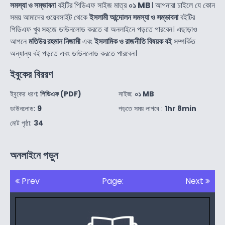
সমস্যা ও সম্ভাবনা
বইটির পিডিএফ সাইজ মাত্র
০১ MB
। আপনারা চাইলে যে কোন
সময় আমাদের ওয়েবসাইট থেকে
ইসলামী আন্দোলন সমস্যা ও সম্ভাবনা
বইটির
পিডিএফ খুব সহজে ডাউনলোড করতে বা অনলাইনে পড়তে পারবেন। এছাড়াও
আপনে
মতিউর রহমান নিজামী
এবং
ইসলামিক ও রাজনীতি বিষয়ক বই
সম্পর্কিত
অন্যান্য বই পড়তে এবং ডাউনলোড করতে পারবেন।
ইবুকের বিররণ
ইবুকের ধরণ:
পিডিএফ (PDF)
সাইজ:
০১ MB
ডাউনলোড:
9
পড়তে সময় লাগবে :
1hr 8min
মোট পৃষ্ঠা:
34
অনলাইনে পড়ুন
Prev
Page:
Next