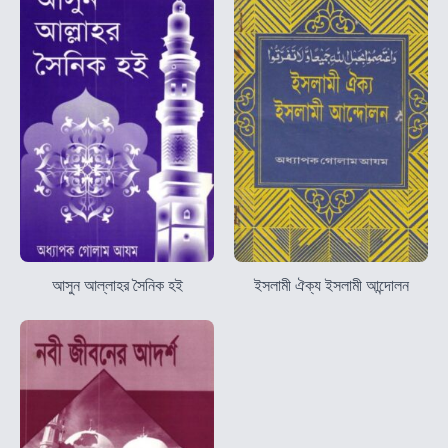
আসুন আল্লাহর সৈনিক হই
ইসলামী ঐক্য ইসলামী আন্দোলন