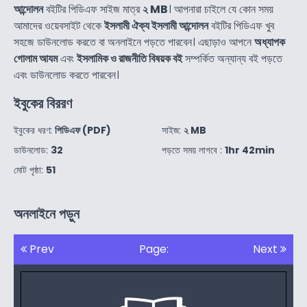
আন্দোলন
বইটির পিডিএফ সাইজ মাত্র
২ MB
। আপনারা চাইলে যে কোন সময়
আমাদের ওয়েবসাইট থেকে
ইসলামী ঐক্য ইসলামী আন্দোলন
বইটির পিডিএফ খুব
সহজে ডাউনলোড করতে বা অনলাইনে পড়তে পারবেন। এছাড়াও আপনে
অধ্যাপক
গোলাম আযম
এবং
ইসলামিক ও রাজনীতি বিষয়ক বই
সম্পর্কিত অন্যান্য বই পড়তে
এবং ডাউনলোড করতে পারবেন।
ইবুকের বিররণ
ইবুকের ধরণ:
পিডিএফ (PDF)
সাইজ:
২ MB
ডাউনলোড:
32
পড়তে সময় লাগবে :
1hr 42min
মোট পৃষ্ঠা:
51
অনলাইনে পড়ুন
Prev
Page:
Next