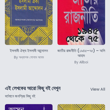
ইসলামী ঐক্য ইসলামী আন্দোলন
জাতীয় রাজনীতি (১৯৪৫-৭৫) – অলি
আহাদ
By অধ্যাপক গোলাম আযম
By Allboi
এই লেখকের আরো কিছু বই দেখুন
View All
বর্তমানে জনপ্রিয় কিছু বই