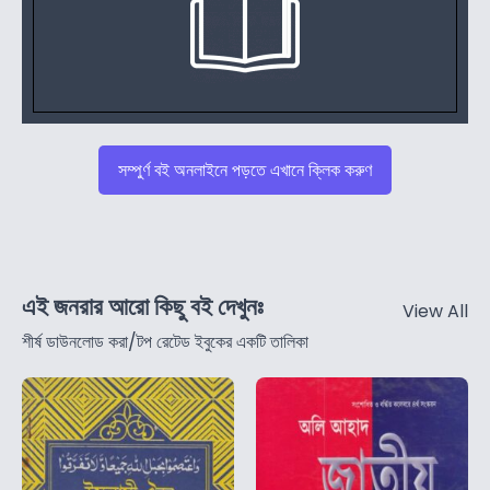
সম্পুর্ণ বই অনলাইনে পড়তে এখানে ক্লিক করুণ
এই জনরার আরো কিছু বই দেখুনঃ
View All
শীর্ষ ডাউনলোড করা/টপ রেটেড ইবুকের একটি তালিকা