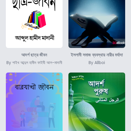
আদর্শ ছাত্র জীবন
ইসলামী সমাজ ব্যবস্থায় নারীর মর্যাদা
By শাইখ আব্দুল হামীদ ফাইযী আল-মাদানী
By Allboi