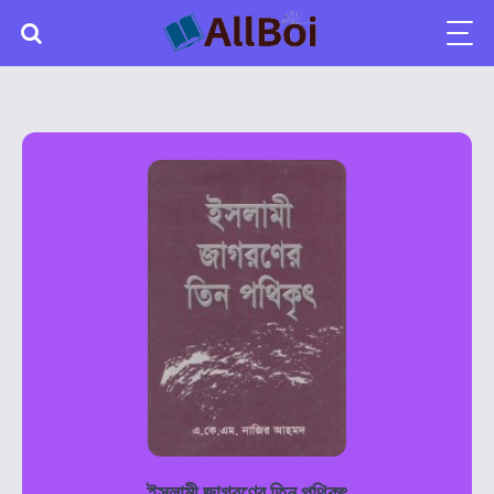
ইসলামী জাগরণের তিন পথিকৃৎ