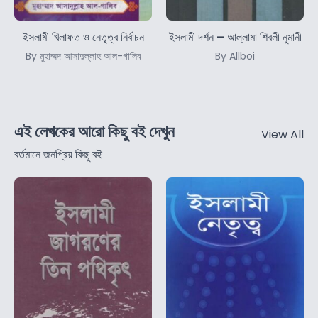
ইসলামী খিলাফত ও নেতৃত্ব নির্বাচন
ইসলামী দর্শন – আল্লামা শিবলী নুমানী
By মুহাম্মদ আসাদুল্লাহ আল-গালিব
By Allboi
এই লেখকের আরো কিছু বই দেখুন
View All
বর্তমানে জনপ্রিয় কিছু বই