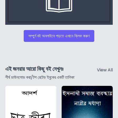
সম্পুর্ণ বই অনলাইনে পড়তে এখানে ক্লিক করুণ
এই জনরার আরো কিছু বই দেখুনঃ
View All
শীর্ষ ডাউনলোড করা/টপ রেটেড ইবুকের একটি তালিকা