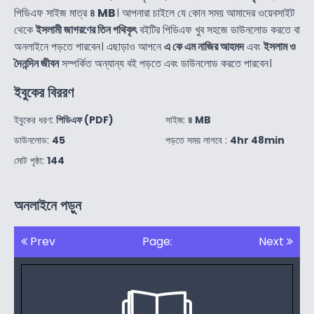
পিডিএফ সাইজ মাত্র
৪ MB
। আপনারা চাইলে যে কোন সময় আমাদের ওয়েবসাইট
থেকে
ইসলামী জাগরণের তিন পথিকৃৎ
বইটির পিডিএফ খুব সহজে ডাউনলোড করতে বা
অনলাইনে পড়তে পারবেন। এছাড়াও আপনে
এ কে এম নাজির আহমদ
এবং
ইসলাম ও
দৈনন্দিন জীবন
সম্পর্কিত অন্যান্য বই পড়তে এবং ডাউনলোড করতে পারবেন।
ইবুকের বিররণ
ইবুকের ধরণ:
পিডিএফ (PDF)
সাইজ:
৪ MB
ডাউনলোড:
45
পড়তে সময় লাগবে :
4hr 48min
মোট পৃষ্ঠা:
144
অনলাইনে পড়ুন
Prev
Page:
Next