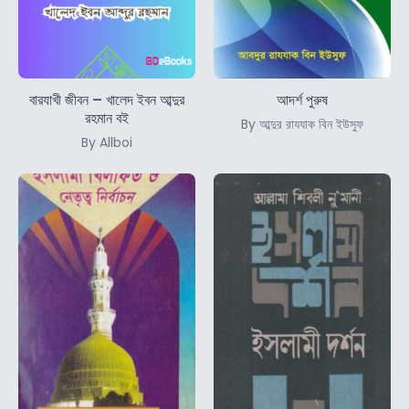
বারযাখী জীবন – খালেদ ইবন আব্দুর
আদর্শ পুরুষ
রহমান বই
By আব্দুর রাযযাক বিন ইউসুফ
By Allboi