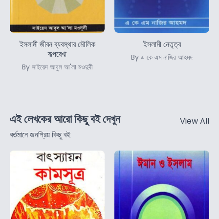
ইসলামী জীবন ব্যবস্থার মৌলিক
ইসলামী নেতৃত্ব
রূপরেখা
By এ কে এম নাজির আহমদ
By সাইয়েদ আবুল আ'লা মওদুদী
এই লেখকের আরো কিছু বই দেখুন
View All
বর্তমানে জনপ্রিয় কিছু বই