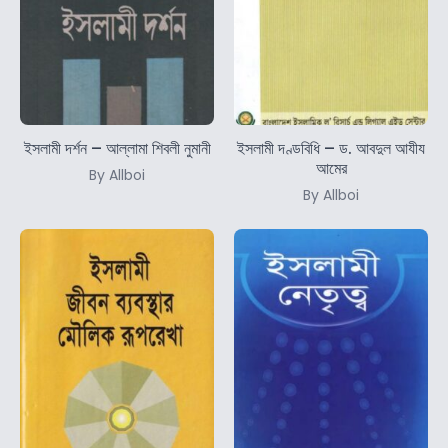
ইসলামী দর্শন – আল্লামা শিবলী নুমানী
ইসলামী দণ্ডবিধি – ড. আবদুল আযীয
আমের
By Allboi
By Allboi