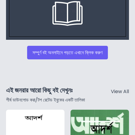
সম্পুর্ণ বই অনলাইনে পড়তে এখানে ক্লিক করুণ
এই জনরার আরো কিছু বই দেখুনঃ
View All
শীর্ষ ডাউনলোড করা/টপ রেটেড ইবুকের একটি তালিকা