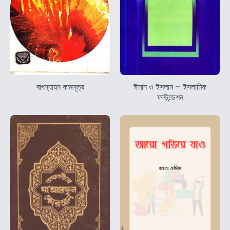
বাৎস্যায়ন কামসূত্র
ঈমান ও ইসলাম – ইসলামিক
ফাউন্ডেশন