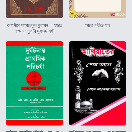
তাফসীরে মাআরেফুল কুরআন – হযরত
আরো গভীরে যাও
মাওলানা মুফতী মুহাম্মদ শফী