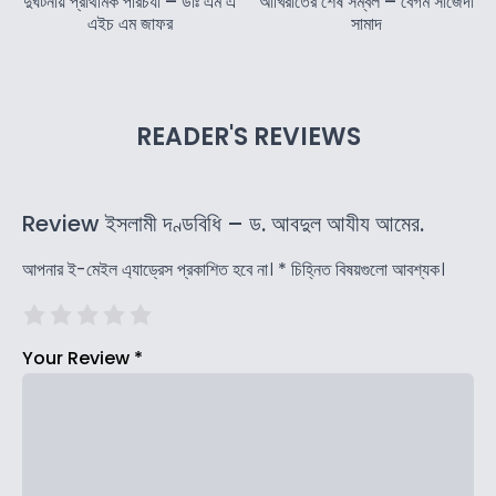
দুর্ঘটনায় প্রাথমিক পরিচর্যা – ডাঃ এম এ
আখিরাতের শেষ সম্বল – বেগম সাজেদা
এইচ এম জাফর
সামাদ
READER'S REVIEWS
Review ইসলামী দণ্ডবিধি – ড. আবদুল আযীয আমের.
আপনার ই-মেইল এ্যাড্রেস প্রকাশিত হবে না।
*
চিহ্নিত বিষয়গুলো আবশ্যক।
Your Review
*