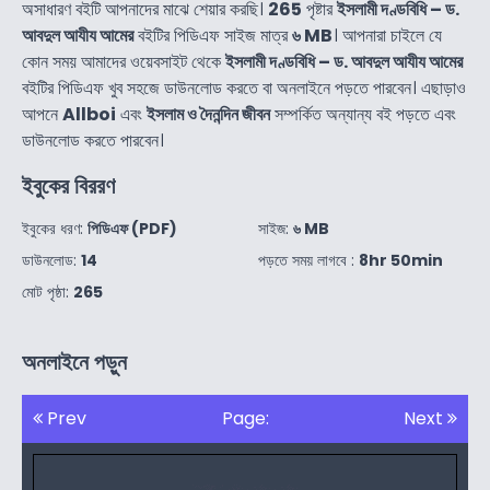
অসাধারণ বইটি আপনাদের মাঝে শেয়ার করছি।
265
পৃষ্টার
ইসলামী দণ্ডবিধি – ড.
আবদুল আযীয আমের
বইটির পিডিএফ সাইজ মাত্র
৬ MB
। আপনারা চাইলে যে
কোন সময় আমাদের ওয়েবসাইট থেকে
ইসলামী দণ্ডবিধি – ড. আবদুল আযীয আমের
বইটির পিডিএফ খুব সহজে ডাউনলোড করতে বা অনলাইনে পড়তে পারবেন। এছাড়াও
আপনে
Allboi
এবং
ইসলাম ও দৈনন্দিন জীবন
সম্পর্কিত অন্যান্য বই পড়তে এবং
ডাউনলোড করতে পারবেন।
ইবুকের বিররণ
ইবুকের ধরণ:
পিডিএফ (PDF)
সাইজ:
৬ MB
ডাউনলোড:
14
পড়তে সময় লাগবে :
8hr 50min
মোট পৃষ্ঠা:
265
অনলাইনে পড়ুন
Prev
Page:
Next