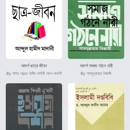
আদর্শ ছাত্র জীবন
আদর্শ সমাজ গঠনে নারী
By শাইখ আব্দুল হামীদ ফাইযী আল-মাদানী
By শামসুন্নাহার নিজামী