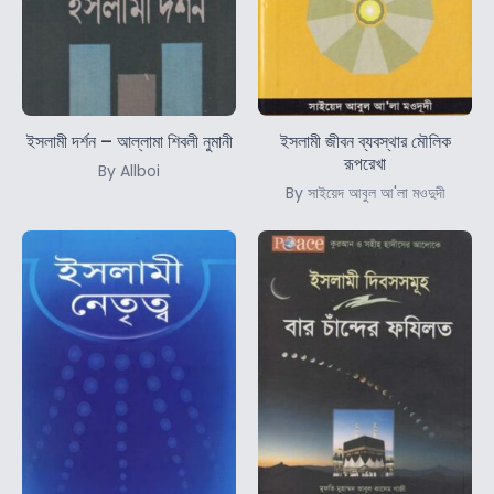
ইসলামী দর্শন – আল্লামা শিবলী নুমানী
ইসলামী জীবন ব্যবস্থার মৌলিক
রূপরেখা
By Allboi
By সাইয়েদ আবুল আ'লা মওদুদী