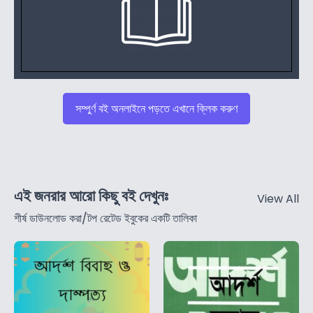
সম্পুর্ণ বই অনলাইনে পড়তে এখানে ক্লিক করুণ
এই জনরার আরো কিছু বই দেখুনঃ
View All
শীর্ষ ডাউনলোড করা/টপ রেটেড ইবুকের একটি তালিকা