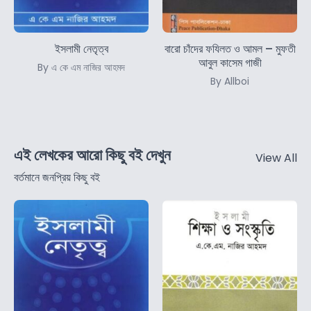
ইসলামী নেতৃত্ব
বারো চাঁদের ফযিলত ও আমল – মুফতী
আবুল কাসেম গাজী
By এ কে এম নাজির আহমদ
By Allboi
এই লেখকের আরো কিছু বই দেখুন
View All
বর্তমানে জনপ্রিয় কিছু বই