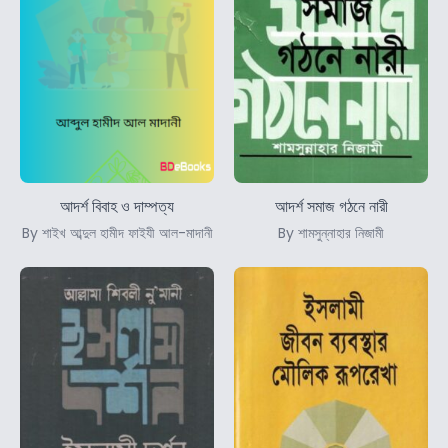
আদর্শ বিবাহ ও দাম্পত্য
আদর্শ সমাজ গঠনে নারী
By শাইখ আব্দুল হামীদ ফাইযী আল-মাদানী
By শামসুন্নাহার নিজামী