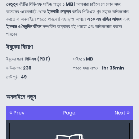
নেতৃত্ব
বইটির পিডিএফ সাইজ মাত্র
১ MB
। আপনারা চাইলে যে কোন সময়
আমাদের ওয়েবসাইট থেকে
ইসলামী নেতৃত্ব
বইটির পিডিএফ খুব সহজে ডাউনলোড
করতে বা অনলাইনে পড়তে পারবেন। এছাড়াও আপনে
এ কে এম নাজির আহমদ
এবং
ইসলাম ও দৈনন্দিন জীবন
সম্পর্কিত অন্যান্য বই পড়তে এবং ডাউনলোড করতে
পারবেন।
ইবুকের বিররণ
ইবুকের ধরণ:
পিডিএফ (PDF)
সাইজ:
১ MB
ডাউনলোড:
236
পড়তে সময় লাগবে :
1hr 38min
মোট পৃষ্ঠা:
49
অনলাইনে পড়ুন
Prev
Page:
Next