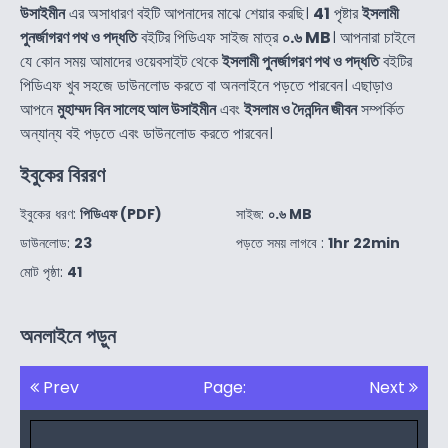
উসাইমীন
এর অসাধারণ বইটি আপনাদের মাঝে শেয়ার করছি।
41
পৃষ্টার
ইসলামী
পুনর্জাগরণ পথ ও পদ্ধতি
বইটির পিডিএফ সাইজ মাত্র
০.৬ MB
। আপনারা চাইলে
যে কোন সময় আমাদের ওয়েবসাইট থেকে
ইসলামী পুনর্জাগরণ পথ ও পদ্ধতি
বইটির
পিডিএফ খুব সহজে ডাউনলোড করতে বা অনলাইনে পড়তে পারবেন। এছাড়াও
আপনে
মুহাম্মদ বিন সালেহ আল উসাইমীন
এবং
ইসলাম ও দৈনন্দিন জীবন
সম্পর্কিত
অন্যান্য বই পড়তে এবং ডাউনলোড করতে পারবেন।
ইবুকের বিররণ
ইবুকের ধরণ:
পিডিএফ (PDF)
সাইজ:
০.৬ MB
ডাউনলোড:
23
পড়তে সময় লাগবে :
1hr 22min
মোট পৃষ্ঠা:
41
অনলাইনে পড়ুন
Prev
Page:
Next