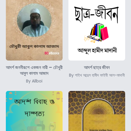
আদর্শ জননীরূপে একজন নারী – চৌধুরী
আদর্শ ছাত্র জীবন
আবুল কালাম আজাদ
By শাইখ আব্দুল হামীদ ফাইযী আল-মাদানী
By Allboi