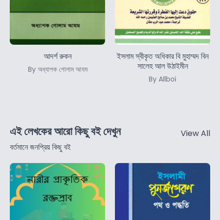
আদর্শ রুকন
ইসলাম স্বীকৃত অধিকার বি মুহাম্মদ বিন
সালেহ আল উঠাইমীন
By অধ্যাপক গোলাম আযম
By Allboi
এই লেখকের আরো কিছু বই দেখুন
View All
বর্তমানে জনপ্রিয় কিছু বই