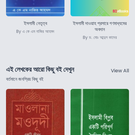
ইসলামী নেতৃত্ব
ইসলামী দাওয়াহ প্রসারে গণমাধ্যমের
অবদান
By এ কে এম নাজির আহমদ
By ড. মোঃ আব্দুল কাদের
এই লেখকের আরো কিছু বই দেখুন
View All
বর্তমানে জনপ্রিয় কিছু বই