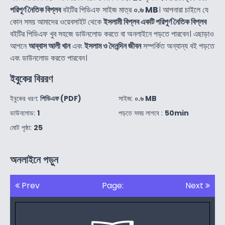
পরিপূর্ণ নৈতিক বিপ্লব
বইটির পিডিএফ সাইজ মাত্র
০.৬ MB
। আপনারা চাইলে যে
কোন সময় আমাদের ওয়েবসাইট থেকে
ইসলামী বিপ্লব একটি পরিপূর্ণ নৈতিক বিপ্লব
বইটির পিডিএফ খুব সহজে ডাউনলোড করতে বা অনলাইনে পড়তে পারবেন। এছাড়াও
আপনে
আব্বাস আলী খান
এবং
ইসলাম ও দৈনন্দিন জীবন
সম্পর্কিত অন্যান্য বই পড়তে
এবং ডাউনলোড করতে পারবেন।
ইবুকের বিররণ
ইবুকের ধরণ:
পিডিএফ (PDF)
সাইজ:
০.৬ MB
ডাউনলোড:
1
পড়তে সময় লাগবে :
50min
মোট পৃষ্ঠা:
25
অনলাইনে পড়ুন
Prev
Page:
Next