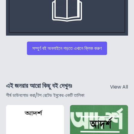
সম্পুর্ণ বই অনলাইনে পড়তে এখানে ক্লিক করুণ
এই জনরার আরো কিছু বই দেখুনঃ
View All
শীর্ষ ডাউনলোড করা/টপ রেটেড ইবুকের একটি তালিকা