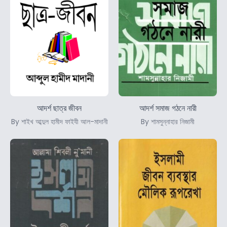
আদর্শ ছাত্র জীবন
আদর্শ সমাজ গঠনে নারী
By শাইখ আব্দুল হামীদ ফাইযী আল-মাদানী
By শামসুন্নাহার নিজামী