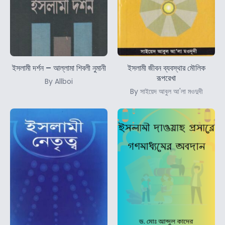
ইসলামী দর্শন – আল্লামা শিবলী নুমানী
ইসলামী জীবন ব্যবস্থার মৌলিক
রূপরেখা
By Allboi
By সাইয়েদ আবুল আ'লা মওদুদী