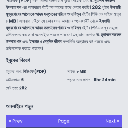
পিডিএফ [PDF] কপি আমরা অনলাইনে খুজে পেয়েছি এবং
ড. মুহাম্মদ নজরুল
ইসলাম খান
এর অসাধারণ বইটি আপনাদের মাঝে শেয়ার করছি।
282
পৃষ্টার
ইসলামী
মূল্যবোধের আলোকে আদম সন্তানের পরিচয় ও দায়িত্ব
বইটির পিডিএফ সাইজ মাত্র
৮ MB
। আপনারা চাইলে যে কোন সময় আমাদের ওয়েবসাইট থেকে
ইসলামী
মূল্যবোধের আলোকে আদম সন্তানের পরিচয় ও দায়িত্ব
বইটির পিডিএফ খুব সহজে
ডাউনলোড করতে বা অনলাইনে পড়তে পারবেন। এছাড়াও আপনে
ড. মুহাম্মদ নজরুল
ইসলাম খান
এবং
ইসলাম ও দৈনন্দিন জীবন
সম্পর্কিত অন্যান্য বই পড়তে এবং
ডাউনলোড করতে পারবেন।
ইবুকের বিররণ
ইবুকের ধরণ:
পিডিএফ (PDF)
সাইজ:
৮ MB
ডাউনলোড:
6
পড়তে সময় লাগবে :
9hr 24min
মোট পৃষ্ঠা:
282
অনলাইনে পড়ুন
Prev
Page:
Next