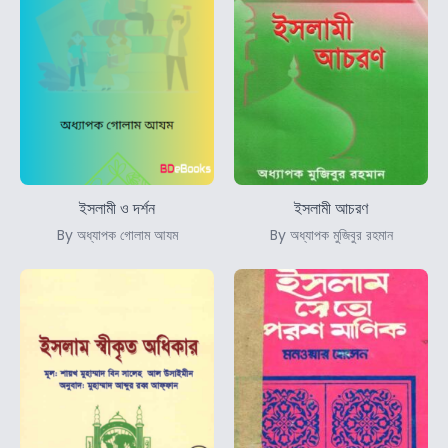
ইসলামী ও দর্শন
ইসলামী আচরণ
By অধ্যাপক গোলাম আযম
By অধ্যাপক মুজিবুর রহমান