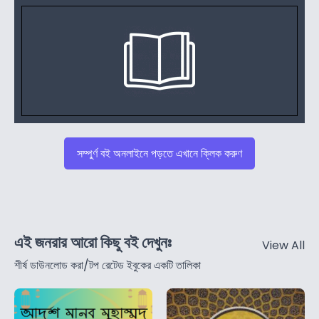
সম্পুর্ণ বই অনলাইনে পড়তে এখানে ক্লিক করুণ
এই জনরার আরো কিছু বই দেখুনঃ
View All
শীর্ষ ডাউনলোড করা/টপ রেটেড ইবুকের একটি তালিকা