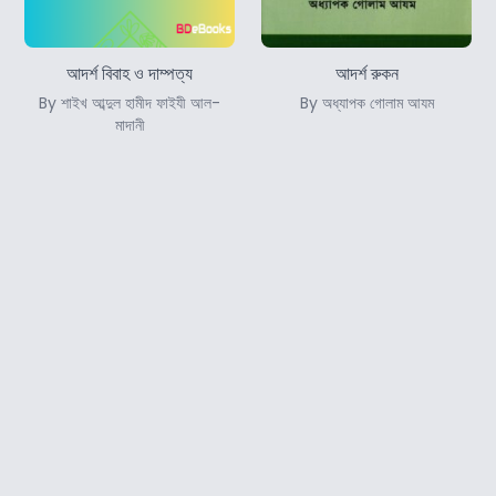
আদর্শ বিবাহ ও দাম্পত্য
আদর্শ রুকন
By শাইখ আব্দুল হামীদ ফাইযী আল-
By অধ্যাপক গোলাম আযম
মাদানী