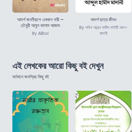
আদর্শ জননীরূপে একজন নারী –
আদর্শ ছাত্র জীবন
চৌধুরী আবুল কালাম আজাদ
By শাইখ আব্দুল হামীদ ফাইযী আল-
By Allboi
মাদানী
এই লেখকের আরো কিছু বই দেখুন
বর্তমানে জনপ্রিয় কিছু বই