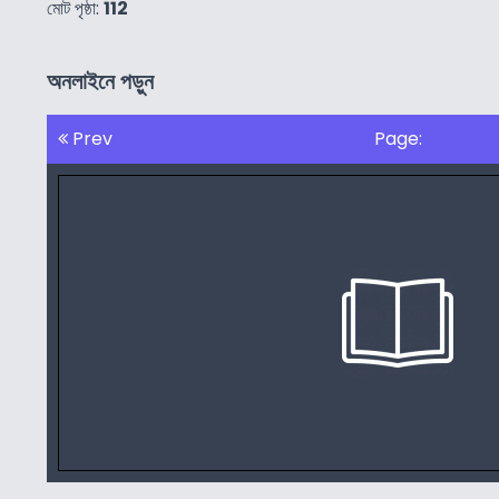
মোট পৃষ্ঠা:
112
অনলাইনে পড়ুন
Prev
Page: