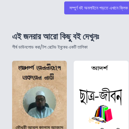
সম্পুর্ণ বই অনলাইনে পড়তে এখানে ক্লিক
এই জনরার আরো কিছু বই দেখুনঃ
শীর্ষ ডাউনলোড করা/টপ রেটেড ইবুকের একটি তালিকা