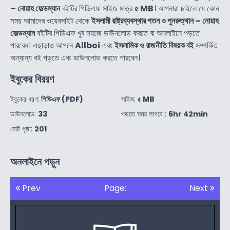
– নোয়াহ ফেল্ডম্যান
বইটির পিডিএফ সাইজ মাত্র
৫ MB
। আপনারা চাইলে যে কোন
সময় আমাদের ওয়েবসাইট থেকে
ইসলামী রাষ্ট্রব্যবস্থার পতন ও পুনরুত্থান – নোয়াহ
ফেল্ডম্যান
বইটির পিডিএফ খুব সহজে ডাউনলোড করতে বা অনলাইনে পড়তে
পারবেন। এছাড়াও আপনে
Allboi
এবং
ইসলামিক ও রাজনীতি বিষয়ক বই
সম্পর্কিত
অন্যান্য বই পড়তে এবং ডাউনলোড করতে পারবেন।
ইবুকের বিররণ
ইবুকের ধরণ:
পিডিএফ (PDF)
সাইজ:
৫ MB
ডাউনলোড:
33
পড়তে সময় লাগবে :
6hr 42min
মোট পৃষ্ঠা:
201
অনলাইনে পড়ুন
Prev
Page:
Next