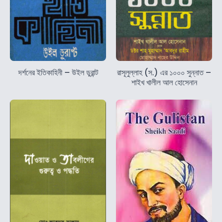
দর্শনের ইতিকাহিনী – উইল ডুরান্ট
রাসূলুল্লাহ (স.) এর ১০০০ সুন্নাত –
শাইখ খালীল আল হোসেনান