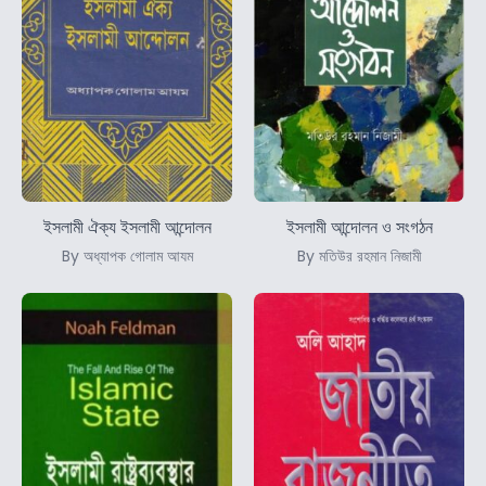
ইসলামী ঐক্য ইসলামী আন্দোলন
ইসলামী আন্দোলন ও সংগঠন
By অধ্যাপক গোলাম আযম
By মতিউর রহমান নিজামী