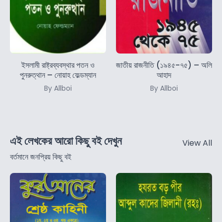
ইসলামী রাষ্ট্রব্যবস্থার পতন ও
জাতীয় রাজনীতি (১৯৪৫-৭৫) – অলি
পুনরুত্থান – নোয়াহ ফেল্ডম্যান
আহাদ
By Allboi
By Allboi
এই লেখকের আরো কিছু বই দেখুন
View All
বর্তমানে জনপ্রিয় কিছু বই