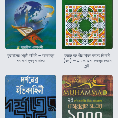
কুরআনের শ্রেষ্ঠ কাহিনী – আলহাজ্ব
হযরত বড় পীর আব্দুল কাদের জিলানী
মাওলানা লুৎফুল আলম
(রহ.) – এ. কে. এম. ফজলুর রহমান
মুন্সী