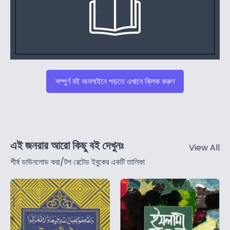
সম্পুর্ণ বই অনলাইনে পড়তে এখানে ক্লিক করুণ
এই জনরার আরো কিছু বই দেখুনঃ
View All
শীর্ষ ডাউনলোড করা/টপ রেটেড ইবুকের একটি তালিকা