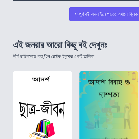
সম্পুর্ণ বই অনলাইনে পড়তে এখানে ক্লিক
এই জনরার আরো কিছু বই দেখুনঃ
শীর্ষ ডাউনলোড করা/টপ রেটেড ইবুকের একটি তালিকা