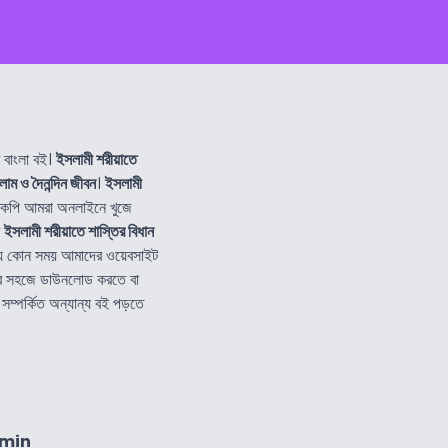
বাংলা বই।
ইসলামী শরীয়াতে
াম ও দৈনন্দিন জীবন
।
ইসলামী
পি আমরা অনলাইনে খুজে
র
ইসলামী শরীয়াতে শাস্তির বিধান
যে কোন সময় আমাদের ওয়েবসাইট
ুব সহজে ডাউনলোড করতে বা
সম্পর্কিত অন্যান্য বই পড়তে
2min