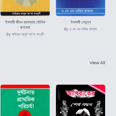
ইসলামী জীবন ব্যবস্থার মৌলিক
ইসলামী নেতৃত্ব
রূপরেখা
By এ কে এম নাজির আহমদ
By সাইয়েদ আবুল আ'লা মওদুদী
View All