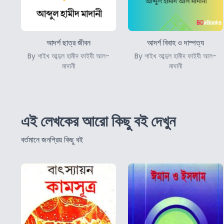
আদর্শ ছাত্র জীবন
আদর্শ বিবাহ ও দাম্পত্য
By শাইখ আব্দুল হামীদ ফাইযী আল-
By শাইখ আব্দুল হামীদ ফাইযী আল-
মাদানী
মাদানী
এই লেখকের আরো কিছু বই দেখুন
বর্তমানে জনপ্রিয় কিছু বই