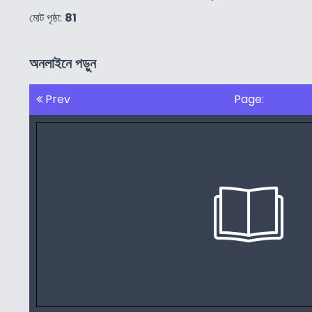
মোট পৃষ্ঠা:
81
অনলাইনে পড়ুন
Prev
Page: