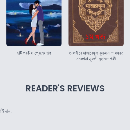
৬টি পরকীয়া প্রেমের গল্প
তাফসীরে মাআরেফুল কুরআন – হযরত
মাওলানা মুফতী মুহাম্মদ শফী
READER'S REVIEWS
াইদান.