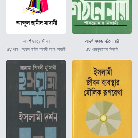
আদর্শ ছাত্র জীবন
আদর্শ সমাজ গঠনে নারী
By শাইখ আব্দুল হামীদ ফাইযী আল-মাদানী
By শামসুন্নাহার নিজামী