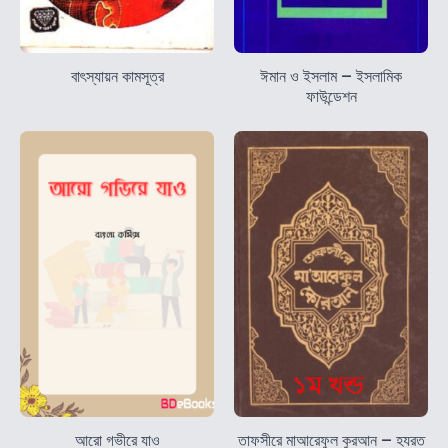
বাৎস্যায়ন কামসূত্র
ঈমান ও ইসলাম – ইসলামিক
ফাউন্ডেশন
আরো গভীরে যাও
তাফসীরে মাআরেফুল কুরআন – হযরত