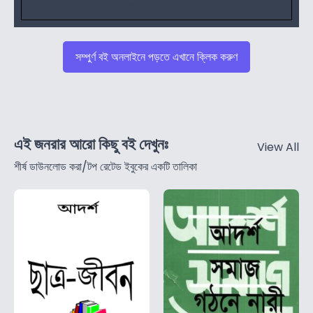
সম্পুর্ণ বই অনলাইনে পড়তে এখানে ক্লিক করুণ
এই জনরার আরো কিছু বই দেখুনঃ
View All
শীর্ষ ডাউনলোড করা/টপ রেটেড ইবুকের একটি তালিকা