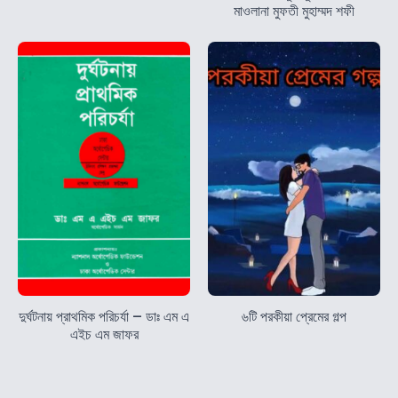
মাওলানা মুফতী মুহাম্মদ শফী
দুর্ঘটনায় প্রাথমিক পরিচর্যা – ডাঃ এম এ
৬টি পরকীয়া প্রেমের গল্প
এইচ এম জাফর