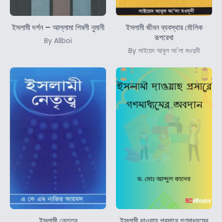
ইসলামী দর্শন – আল্লামা শিবলী নুমানী
ইসলামী জীবন ব্যবস্থার মৌলিক
রূপরেখা
By Allboi
By সাইয়েদ আবুল আ'লা মওদুদী
ইসলামী নেতৃত্ব
ইসলামী দাওয়াহ প্রসারে গণমাধ্যমের