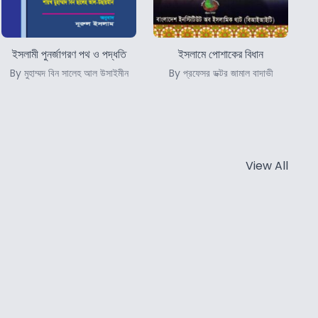
ইসলামী পুনর্জাগরণ পথ ও পদ্ধতি
ইসলামে পোশাকের বিধান
By মুহাম্মদ বিন সালেহ আল উসাইমীন
By প্রফেসর ডক্টর জামাল বাদাভী
View All