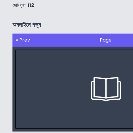
মোট পৃষ্ঠা:
112
অনলাইনে পড়ুন
Prev
Page: