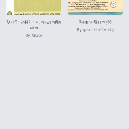
ইসলামী দণ্ডবিধি – ড. আবদুল আযীয
ইসলামের জীবন পদ্ধতি
আমের
By মুহাম্মদ বিন জামিল যাইনু
By Allboi