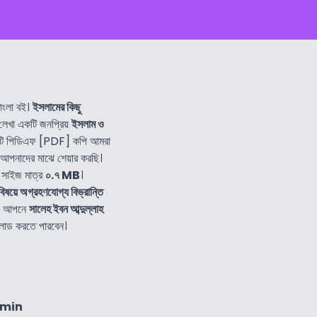
ংলা বই।
ইসলামের কিছু
লেখা একটি জনপ্রিয়
ইসলাম ও
ি পিডিএফ [PDF] কপি আমরা
আপনাদের মাঝে শেয়ার করছি।
 সাইজ মাত্র
০.৭ MB
।
ষয়ে অগ্রহণযোগ্য বিভ্রান্তি
াও আপনে
সালেহ ইবন আব্দুল্লাহ
লোড করতে পারবেন।
4min