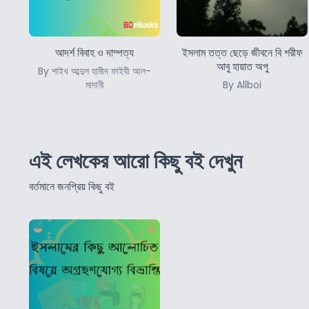
আদর্শ বিবাহ ও দাম্পত্য
ইসলাম তত্ত ছেড়ে জীবনে বি শরীফ
আবু হায়াত অপু
By শাইখ আব্দুল হামীদ ফাইযী আল-
মাদানী
By Allboi
এই লেখকের আরো কিছু বই দেখুন
বর্তমানে জনপ্রিয় কিছু বই