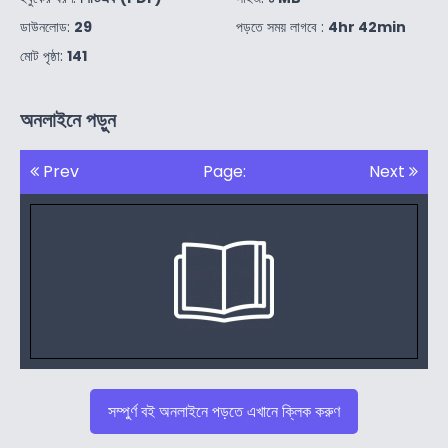
ডাউনলোড:
29
পড়তে সময় লাগবে :
4hr 42min
মোট পৃষ্ঠা:
141
অনলাইনে পড়ুন
Prev
Page:
Next
সম্পুর্ণ বই অনলাইনে পড়তে এখানে ক্লিক করুণ