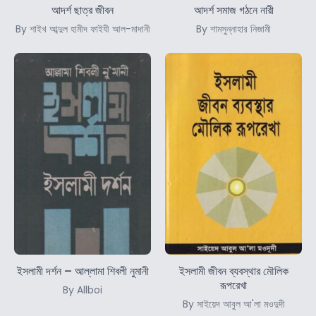
আদর্শ ছাত্র জীবন
আদর্শ সমাজ গঠনে নারী
By শাইখ আব্দুল হামীদ ফাইযী আল-মাদানী
By শামসুন্নাহার নিজামী
ইসলামী দর্শন – আল্লামা শিবলী নুমানী
ইসলামী জীবন ব্যবস্থার মৌলিক
রূপরেখা
By Allboi
By সাইয়েদ আবুল আ'লা মওদুদী