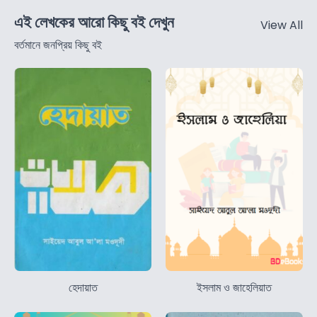
এই লেখকের আরো কিছু বই দেখুন
View All
বর্তমানে জনপ্রিয় কিছু বই
হেদায়াত
ইসলাম ও জাহেলিয়াত