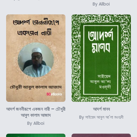
By Allboi
আদর্শ জননীরূপে একজন নারী – চৌধুরী
আদর্শ মানব
আবুল কালাম আজাদ
By সাইয়েদ আবুল আ'লা মওদুদী
By Allboi