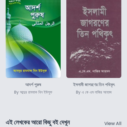
আদর্শ পুরুষ
ইসলামী জাগরণের তিন পথিকৃৎ
By আব্দুর রাযযাক বিন ইউসুফ
By এ কে এম নাজির আহমদ
এই লেখকের আরো কিছু বই দেখুন
View All