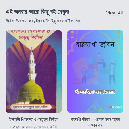
এই জনরার আরো কিছু বই দেখুনঃ
View All
শীর্ষ ডাউনলোড করা/টপ রেটেড ইবুকের একটি তালিকা
ইসলামী খিলাফত ও নেতৃত্ব নির্বাচন
বারযাখী জীবন – খালেদ ইবন আব্দুর
রহমান বই
By মুহাম্মদ আসাদুল্লাহ আল-গালিব