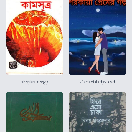
বাৎস্যায়ন কামসূত্র
৬টি পরকীয়া প্রেমের গল্প