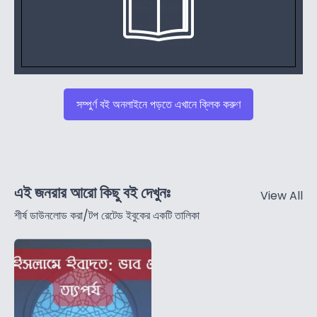
সম্পুর্ণ বই অনলাইনে পড়তে এখানে ক্লিক করুণ
এই জনরার আরো কিছু বই দেখুনঃ
View All
শীর্ষ ডাউনলোড করা/টপ রেটেড ইবুকের একটি তালিকা