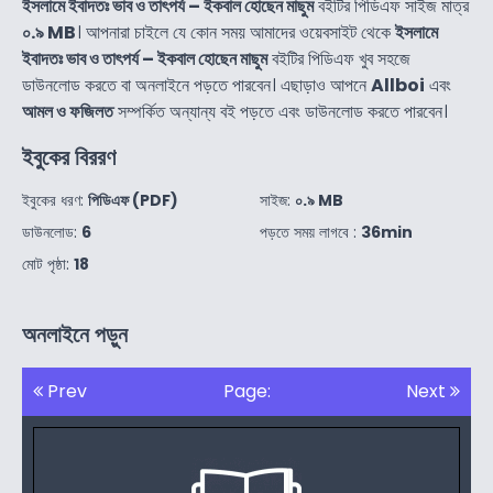
ইসলামে ইবাদতঃ ভাব ও তাৎপর্য – ইকবাল হোছেন মাছুম
বইটির পিডিএফ সাইজ মাত্র
০.৯ MB
। আপনারা চাইলে যে কোন সময় আমাদের ওয়েবসাইট থেকে
ইসলামে
ইবাদতঃ ভাব ও তাৎপর্য – ইকবাল হোছেন মাছুম
বইটির পিডিএফ খুব সহজে
ডাউনলোড করতে বা অনলাইনে পড়তে পারবেন। এছাড়াও আপনে
Allboi
এবং
আমল ও ফজিলত
সম্পর্কিত অন্যান্য বই পড়তে এবং ডাউনলোড করতে পারবেন।
ইবুকের বিররণ
ইবুকের ধরণ:
পিডিএফ (PDF)
সাইজ:
০.৯ MB
ডাউনলোড:
6
পড়তে সময় লাগবে :
36min
মোট পৃষ্ঠা:
18
অনলাইনে পড়ুন
Prev
Page:
Next