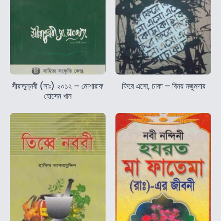
সীরাতুন্নবী (সাঃ) ২০১২ – মোশারাফ
ফিরে এসো, চাকা – বিনয় মজুমদার
হোসেন খান