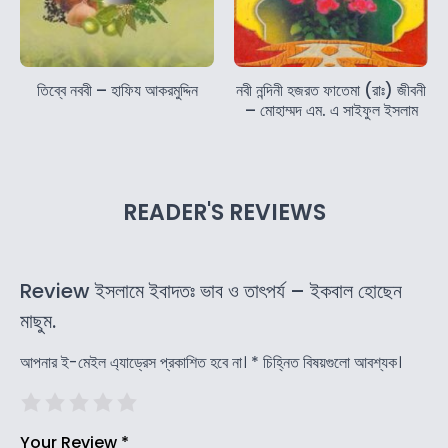
তিব্বে নববী – হাফিয আকরমুদ্দিন
নবী নন্দিনী হজরত ফাতেমা (রাঃ) জীবনী
– মোহাম্মদ এম. এ সাইফুল ইসলাম
READER'S REVIEWS
Review ইসলামে ইবাদতঃ ভাব ও তাৎপর্য – ইকবাল হোছেন
মাছুম.
আপনার ই-মেইল এ্যাড্রেস প্রকাশিত হবে না।
*
চিহ্নিত বিষয়গুলো আবশ্যক।
Your Review
*