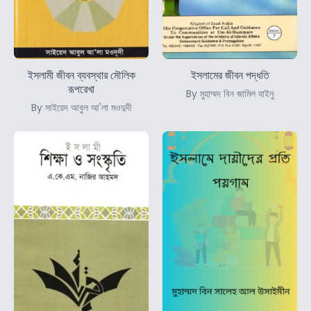
ইসলামী জীবন ব্যবস্থার মৌলিক
ইসলামের জীবন পদ্ধতি
রূপরেখা
By মুহাম্মদ বিন জামিল যাইনু
By সাইয়েদ আবুল আ'লা মওদুদী