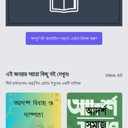
সম্পুর্ণ বই অনলাইনে পড়তে এখানে ক্লিক করুণ
এই জনরার আরো কিছু বই দেখুনঃ
View All
শীর্ষ ডাউনলোড করা/টপ রেটেড ইবুকের একটি তালিকা