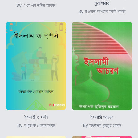
মুআশারাত
By এ কে এম নাজির আহমদ
By মাওলানা আশরাফ আলী থানভী
ইসলামী ও দর্শন
ইসলামী আচরণ
By অধ্যাপক গোলাম আযম
By অধ্যাপক মুজিবুর রহমান