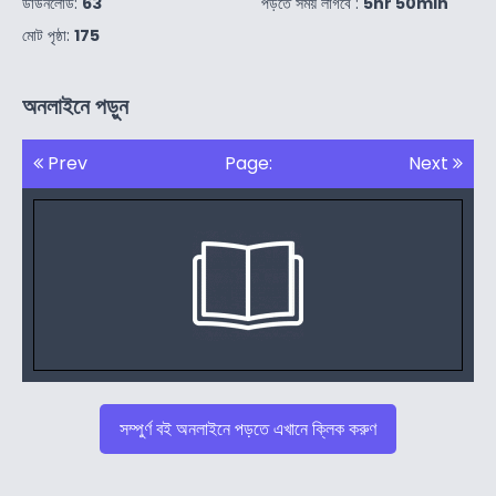
ডাউনলোড:
63
পড়তে সময় লাগবে :
5hr 50min
মোট পৃষ্ঠা:
175
অনলাইনে পড়ুন
Prev
Page:
Next
সম্পুর্ণ বই অনলাইনে পড়তে এখানে ক্লিক করুণ