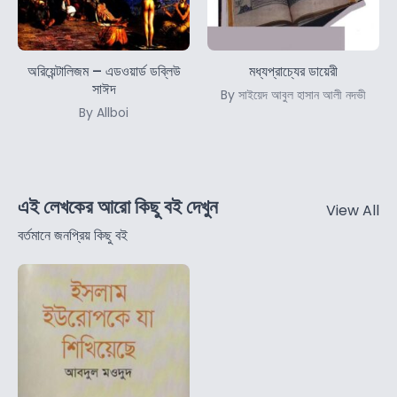
অরিয়েন্টালিজম – এডওয়ার্ড ডব্লিউ
মধ্যপ্রাচ্যের ডায়েরী
সাঈদ
By সাইয়েদ আবুল হাসান আলী নদভী
By Allboi
এই লেখকের আরো কিছু বই দেখুন
View All
বর্তমানে জনপ্রিয় কিছু বই