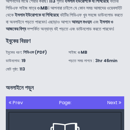
আপনাদের মাঝে শেয়ার করছি।
113
পৃষ্টার
ইসলাম ইউরোপকে যা শিখিয়েছে
বইটির
পিডিএফ সাইজ মাত্র
৩ MB
। আপনারা চাইলে যে কোন সময় আমাদের ওয়েবসাইট
থেকে
ইসলাম ইউরোপকে যা শিখিয়েছে
বইটির পিডিএফ খুব সহজে ডাউনলোড করতে
বা অনলাইনে পড়তে পারবেন। এছাড়াও আপনে
আবদুল মওদুদ
এবং
ইসলাম ও
আজকের বিশ্ব
সম্পর্কিত অন্যান্য বই পড়তে এবং ডাউনলোড করতে পারবেন।
ইবুকের বিররণ
ইবুকের ধরণ:
পিডিএফ (PDF)
সাইজ:
৩ MB
ডাউনলোড:
19
পড়তে সময় লাগবে :
3hr 46min
মোট পৃষ্ঠা:
113
অনলাইনে পড়ুন
Prev
Page:
Next