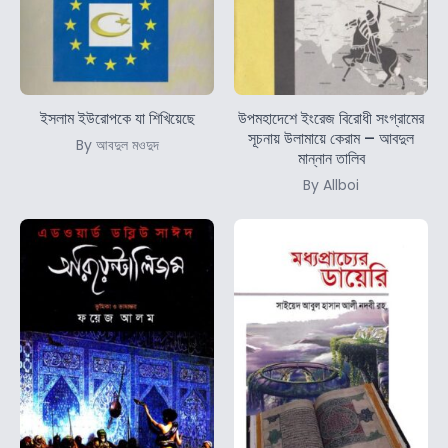
ইসলাম ইউরোপকে যা শিখিয়েছে
উপমহাদেশে ইংরেজ বিরোধী সংগ্রামের
সূচনায় উলামায়ে কেরাম – আবদুল
By আবদুল মওদুদ
মান্নান তালিব
By Allboi