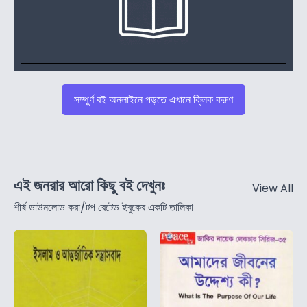
সম্পুর্ণ বই অনলাইনে পড়তে এখানে ক্লিক করুণ
এই জনরার আরো কিছু বই দেখুনঃ
View All
শীর্ষ ডাউনলোড করা/টপ রেটেড ইবুকের একটি তালিকা