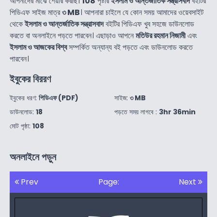
আপনাদের মাঝে শেয়ার করছি।
108
পৃষ্টার
ইসলাম ও আন্তর্জাতিক সন্ত্রাসবাদ
বইটির
পিডিএফ সাইজ মাত্র
৩ MB
। আপনারা চাইলে যে কোন সময় আমাদের ওয়েবসাইট
থেকে
ইসলাম ও আন্তর্জাতিক সন্ত্রাসবাদ
বইটির পিডিএফ খুব সহজে ডাউনলোড
করতে বা অনলাইনে পড়তে পারবেন। এছাড়াও আপনে
মতিউর রহমান নিজামী
এবং
ইসলাম ও আজকের বিশ্ব
সম্পর্কিত অন্যান্য বই পড়তে এবং ডাউনলোড করতে
পারবেন।
ইবুকের বিররণ
ইবুকের ধরণ:
পিডিএফ (PDF)
সাইজ:
৩ MB
ডাউনলোড:
18
পড়তে সময় লাগবে :
3hr 36min
মোট পৃষ্ঠা:
108
অনলাইনে পড়ুন
Prev
Page:
Next