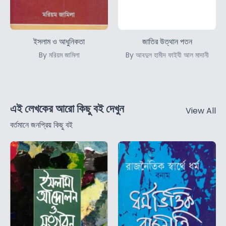
ইসলাম ও আধুনিকতা
জাতির উত্থান পতন
By মরিয়ম জামিলা
By আবদুল হামীদ ফাইযী আল মাদানী
এই লেখকের আরো কিছু বই দেখুন
View All
বর্তমানে জনপ্রিয় কিছু বই