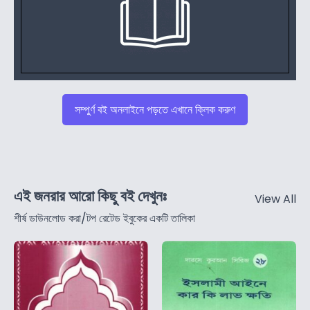
সম্পুর্ণ বই অনলাইনে পড়তে এখানে ক্লিক করুণ
এই জনরার আরো কিছু বই দেখুনঃ
View All
শীর্ষ ডাউনলোড করা/টপ রেটেড ইবুকের একটি তালিকা