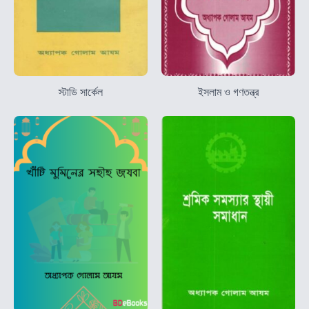
স্টাডি সার্কেল
ইসলাম ও গণতন্ত্র