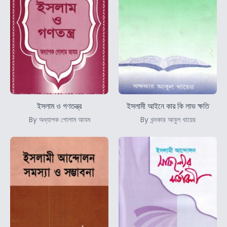
ইসলাম ও গণতন্ত্র
ইসলামী আইনে কার কি লাভ ক্ষতি
By অধ্যাপক গোলাম আযম
By খন্দকার আবুল খায়ের