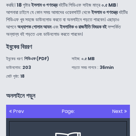
করছি।
18
পৃষ্টার
ইসলাম ও গণতন্ত্র
বইটির পিডিএফ সাইজ মাত্র
০.৫ MB
।
আপনারা চাইলে যে কোন সময় আমাদের ওয়েবসাইট থেকে
ইসলাম ও গণতন্ত্র
বইটির
পিডিএফ খুব সহজে ডাউনলোড করতে বা অনলাইনে পড়তে পারবেন। এছাড়াও
আপনে
অধ্যাপক গোলাম আযম
এবং
ইসলামিক ও রাজনীতি বিষয়ক বই
সম্পর্কিত
অন্যান্য বই পড়তে এবং ডাউনলোড করতে পারবেন।
ইবুকের বিররণ
ইবুকের ধরণ:
পিডিএফ (PDF)
সাইজ:
০.৫ MB
ডাউনলোড:
203
পড়তে সময় লাগবে :
36min
মোট পৃষ্ঠা:
18
অনলাইনে পড়ুন
Prev
Page:
Next