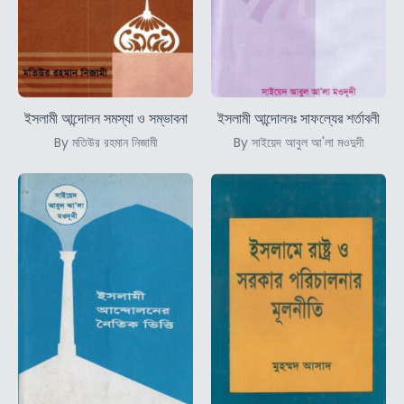
ইসলামী আন্দোলন সমস্যা ও সম্ভাবনা
ইসলামী আন্দোলনঃ সাফল্যের শর্তাবলী
By মতিউর রহমান নিজামী
By সাইয়েদ আবুল আ'লা মওদুদী