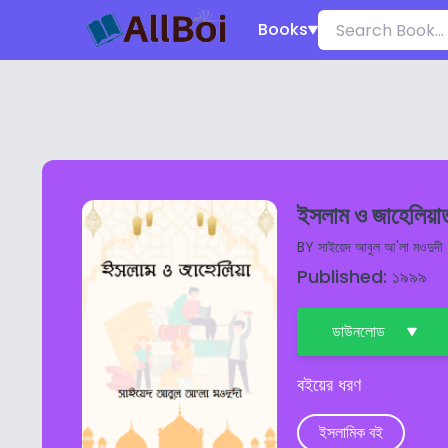
Books
ইসলাম ও জাহেলিয়া
BY
সাইয়েদ আবুল আ'লা মওদুদী
Published: ১৯৯৯
ডাউনলোড
বইয়ের ধরণ
ইসলামিক বই