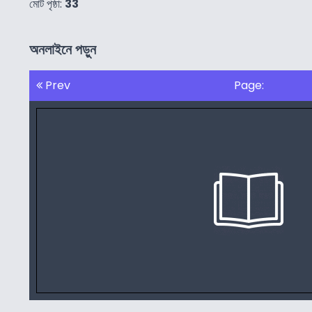
মোট পৃষ্ঠা:
33
অনলাইনে পড়ুন
Prev
Page: