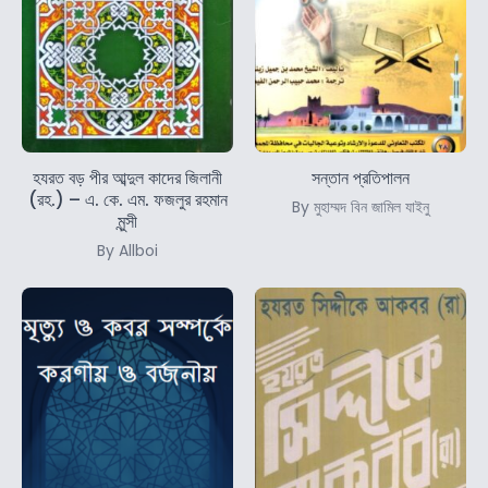
হযরত বড় পীর আব্দুল কাদের জিলানী
সন্তান প্রতিপালন
(রহ.) – এ. কে. এম. ফজলুর রহমান
By মুহাম্মদ বিন জামিল যাইনু
মুন্সী
By Allboi