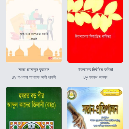
সহজ জামালুল কুরআন
ইকবালের নির্বাচিত কবিতা
By মাওলানা আশরাফ আলী থানভী
By ফররুখ আহমদ