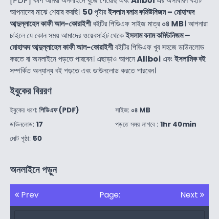
[PDF] কপি আমরা অনলাইনে খুজে পেয়েছি এবং
Allboi
এর অসাধারণ বইটি
আপনাদের মাঝে শেয়ার করছি।
50
পৃষ্টার
ইসলাম বনাম কমিউনিজম – মোহাম্মদ
আব্দুল্লাহেল কাফী আল-কোরাইশী
বইটির পিডিএফ সাইজ মাত্র
০৪ MB
। আপনারা
চাইলে যে কোন সময় আমাদের ওয়েবসাইট থেকে
ইসলাম বনাম কমিউনিজম –
মোহাম্মদ আব্দুল্লাহেল কাফী আল-কোরাইশী
বইটির পিডিএফ খুব সহজে ডাউনলোড
করতে বা অনলাইনে পড়তে পারবেন। এছাড়াও আপনে
Allboi
এবং
ইসলামিক বই
সম্পর্কিত অন্যান্য বই পড়তে এবং ডাউনলোড করতে পারবেন।
ইবুকের বিররণ
ইবুকের ধরণ:
পিডিএফ (PDF)
সাইজ:
০৪ MB
ডাউনলোড:
17
পড়তে সময় লাগবে :
1hr 40min
মোট পৃষ্ঠা:
50
অনলাইনে পড়ুন
Prev
Page:
Next