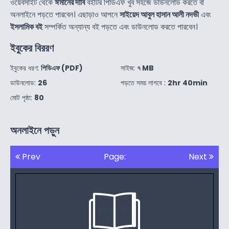
ওয়েবসাইট থেকে
ঈমানের দাবি
বইটির পিডিএফ খুব সহজে ডাউনলোড করতে বা
অনলাইনে পড়তে পারবেন। এছাড়াও আপনে
সাইয়েদ আবুল হাসান আলী নদভী
এবং
ইসলামিক বই
সম্পর্কিত অন্যান্য বই পড়তে এবং ডাউনলোড করতে পারবেন।
ইবুকের বিররণ
ইবুকের ধরণ:
পিডিএফ (PDF)
সাইজ:
৭ MB
ডাউনলোড:
26
পড়তে সময় লাগবে :
2hr 40min
মোট পৃষ্ঠা:
80
অনলাইনে পড়ুন
Prev
Page:
Next