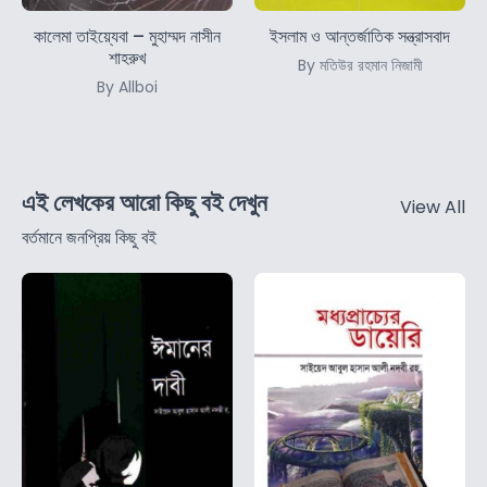
কালেমা তাইয়্যেবা – মুহাম্মদ নাসীন
ইসলাম ও আন্তর্জাতিক সন্ত্রাসবাদ
শাহরুখ
By মতিউর রহমান নিজামী
By Allboi
এই লেখকের আরো কিছু বই দেখুন
View All
বর্তমানে জনপ্রিয় কিছু বই