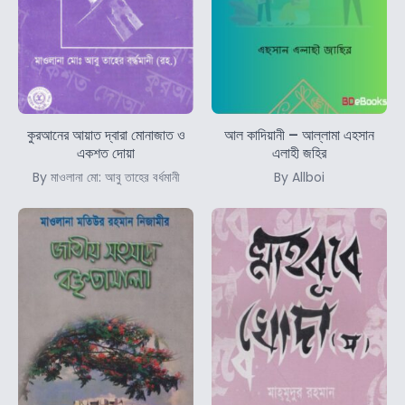
কুরআনের আয়াত দ্বারা মোনাজাত ও
আল কাদিয়ানী – আল্লামা এহসান
একশত দোয়া
এলাহী জহির
By মাওলানা মো: আবু তাহের বর্ধমানী
By Allboi