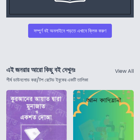
সম্পুর্ণ বই অনলাইনে পড়তে এখানে ক্লিক করুণ
এই জনরার আরো কিছু বই দেখুনঃ
View All
শীর্ষ ডাউনলোড করা/টপ রেটেড ইবুকের একটি তালিকা