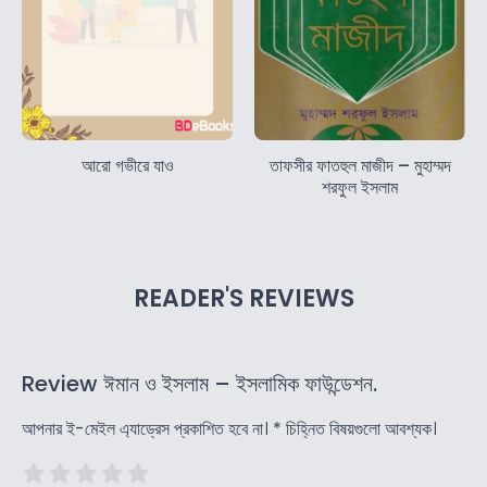
আরো গভীরে যাও
তাফসীর ফাতহুল মাজীদ – মুহাম্মদ
শরফুল ইসলাম
READER'S REVIEWS
Review ঈমান ও ইসলাম – ইসলামিক ফাউন্ডেশন.
আপনার ই-মেইল এ্যাড্রেস প্রকাশিত হবে না।
*
চিহ্নিত বিষয়গুলো আবশ্যক।