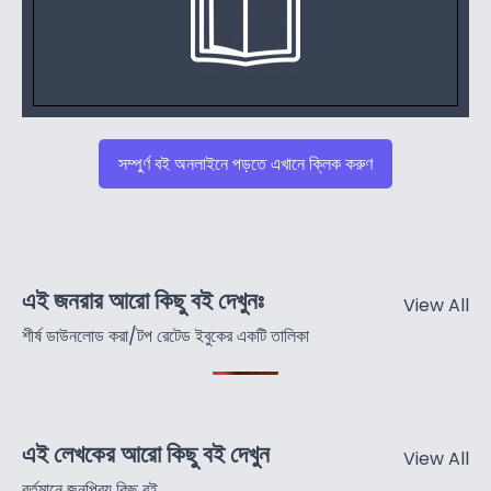
সম্পুর্ণ বই অনলাইনে পড়তে এখানে ক্লিক করুণ
এই জনরার আরো কিছু বই দেখুনঃ
View All
শীর্ষ ডাউনলোড করা/টপ রেটেড ইবুকের একটি তালিকা
এই লেখকের আরো কিছু বই দেখুন
View All
বর্তমানে জনপ্রিয় কিছু বই