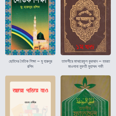
ছোটদের নৈতিক শিক্ষা – মু হারুনুর
তাফসীরে মাআরেফুল কুরআন – হযরত
রশিদ
মাওলানা মুফতী মুহাম্মদ শফী