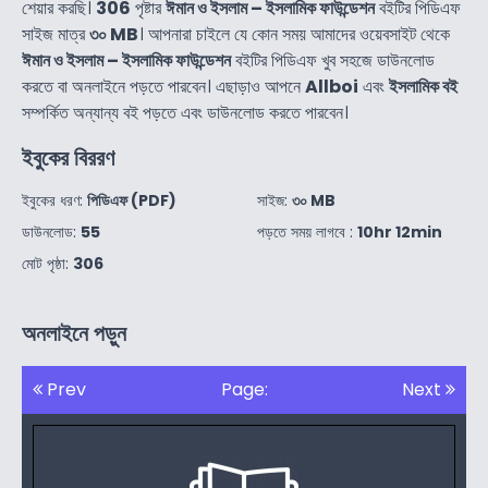
শেয়ার করছি।
306
পৃষ্টার
ঈমান ও ইসলাম – ইসলামিক ফাউন্ডেশন
বইটির পিডিএফ
সাইজ মাত্র
৩০ MB
। আপনারা চাইলে যে কোন সময় আমাদের ওয়েবসাইট থেকে
ঈমান ও ইসলাম – ইসলামিক ফাউন্ডেশন
বইটির পিডিএফ খুব সহজে ডাউনলোড
করতে বা অনলাইনে পড়তে পারবেন। এছাড়াও আপনে
Allboi
এবং
ইসলামিক বই
সম্পর্কিত অন্যান্য বই পড়তে এবং ডাউনলোড করতে পারবেন।
ইবুকের বিররণ
ইবুকের ধরণ:
পিডিএফ (PDF)
সাইজ:
৩০ MB
ডাউনলোড:
55
পড়তে সময় লাগবে :
10hr 12min
মোট পৃষ্ঠা:
306
অনলাইনে পড়ুন
Prev
Page:
Next