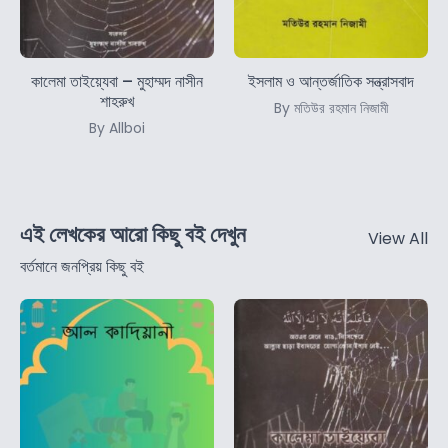
কালেমা তাইয়্যেবা – মুহাম্মদ নাসীন
ইসলাম ও আন্তর্জাতিক সন্ত্রাসবাদ
শাহরুখ
By মতিউর রহমান নিজামী
By Allboi
এই লেখকের আরো কিছু বই দেখুন
View All
বর্তমানে জনপ্রিয় কিছু বই