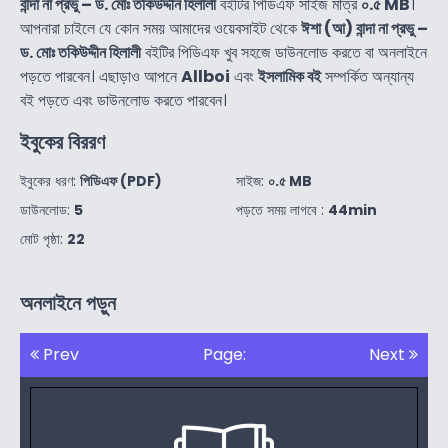
বান্দা না প্রভু – ড. মোঃ তকিউদ্দীন হিলালী
বইটির পিডিএফ সাইজ মাত্র
০.৫ MB
।
আপনারা চাইলে যে কোন সময় আমাদের ওয়েবসাইট থেকে
ঈশা (আ) বান্দা না প্রভু –
ড. মোঃ তকিউদ্দীন হিলালী
বইটির পিডিএফ খুব সহজে ডাউনলোড করতে বা অনলাইনে
পড়তে পারবেন। এছাড়াও আপনে
Allboi
এবং
ইসলামিক বই
সম্পর্কিত অন্যান্য
বই পড়তে এবং ডাউনলোড করতে পারবেন।
ইবুকের বিররণ
ইবুকের ধরণ:
পিডিএফ (PDF)
সাইজ:
০.৫ MB
ডাউনলোড:
5
পড়তে সময় লাগবে :
44min
মোট পৃষ্ঠা:
22
অনলাইনে পড়ুন
Prev
Page:
Next