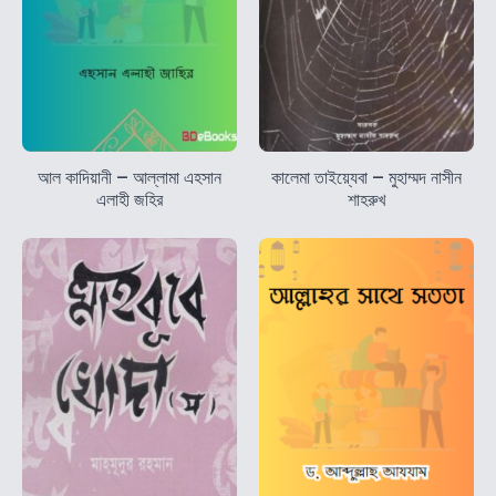
আল কাদিয়ানী – আল্লামা এহসান
কালেমা তাইয়্যেবা – মুহাম্মদ নাসীন
এলাহী জহির
শাহরুখ