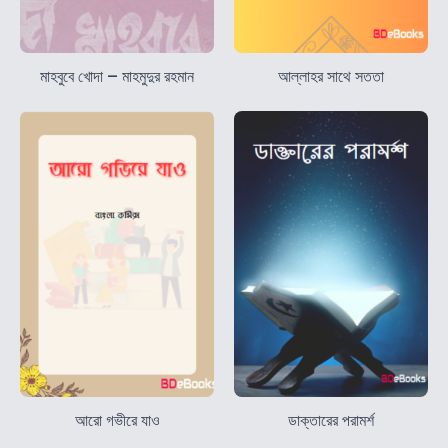
মাহবুবে খোদা – মাহমুদুর রহমান
আল্লাহর সাথে সততা
আরো গভীরে যাও
ডাক্তারের পরামর্শ