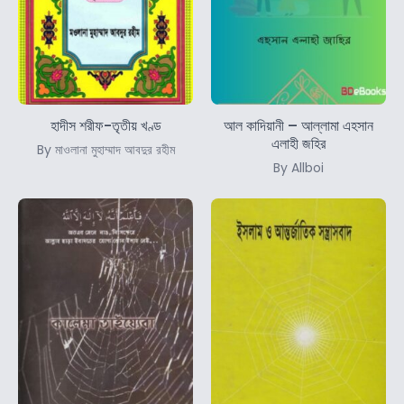
হাদীস শরীফ-তৃতীয় খণ্ড
আল কাদিয়ানী – আল্লামা এহসান
এলাহী জহির
By মাওলানা মুহাম্মাদ আবদুর রহীম
By Allboi