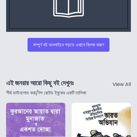
সম্পুর্ণ বই অনলাইনে পড়তে এখানে ক্লিক করুণ
এই জনরার আরো কিছু বই দেখুনঃ
View All
শীর্ষ ডাউনলোড করা/টপ রেটেড ইবুকের একটি তালিকা