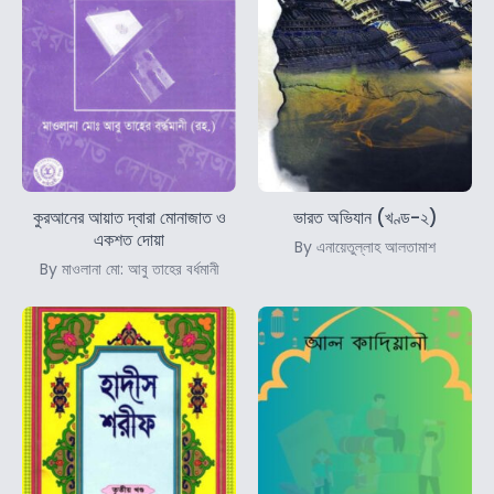
কুরআনের আয়াত দ্বারা মোনাজাত ও
ভারত অভিযান (খণ্ড-২)
একশত দোয়া
By এনায়েতুল্লাহ আলতামাশ
By মাওলানা মো: আবু তাহের বর্ধমানী