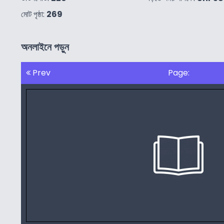
মোট পৃষ্ঠা:
269
অনলাইনে পড়ুন
Prev
Page: