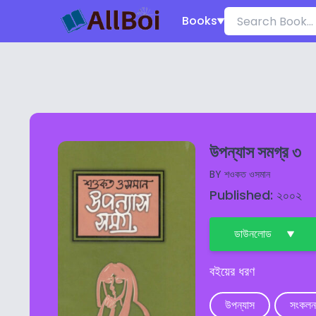
Books
উপন্যাস সমগ্র ৩
BY
শওকত ওসমান
Published: ২০০২
ডাউনলোড
বইয়ের ধরণ
উপন্যাস
সংকলন