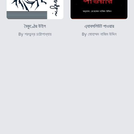
বৈকুণ্ঠের উইল
এ্যাবসলিউট পাওয়ার
By শরৎচন্দ্র চট্টোপাধ্যায়
By মোহাম্মদ নাজিম উদ্দিন