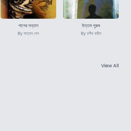
পাপের সন্তান
উত্তম পুরুষ
By সত্যেন সেন
By রশীদ করীম
View All