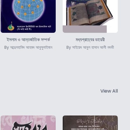
ইসলাম ও আন্তর্জাতিক সম্পর্ক
মধ্যপ্রাচ্যের ডায়েরী
By আব্দুলহামিদ আহমদ আবুসুলাইমান
By সাইয়েদ আবুল হাসান আলী নদভী
View All