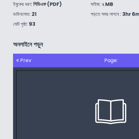
ইবুকের ধরণ:
পিডিএফ (PDF)
সাইজ:
২ MB
ডাউনলোড:
21
পড়তে সময় লাগবে :
3hr 6
মোট পৃষ্ঠা:
93
অনলাইনে পড়ুন
Prev
Page: