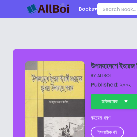
Books
উপমহাদেশে ইংরেজ বি
BY
ALLBOI
Published: ২০০২
ডাউনলোড
বইয়ের ধরণ
ইসলামিক বই