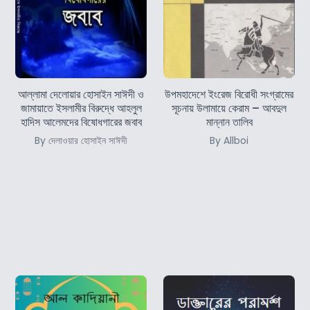
আল্লামা দেলোয়ার হোসাইন সাঈদী ও
উপমহাদেশে ইংরেজ বিরোধী সংগ্রামের
জামায়াতে ইসলামীর বিরুদ্ধে আহলুল
সূচনায় উলামায়ে কেরাম – আবদুল
হাদিস আলেমদের বিষোধগারের জবাব
মান্নান তালিব
By দেলাওয়ার হোসাইন সাঈদী
By Allboi