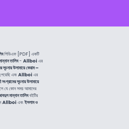
লিব
পিডিএফ [PDF] একটি
ান্নান তালিব
-
Allboi
এর
 সূচনায় উলামায়ে কেরাম –
পেয়েছি এবং
Allboi
এর
সংগ্রামের সূচনায় উলামায়ে
ইলে যে কোন সময় আমাদের
আবদুল মান্নান তালিব
বইটির
নে
Allboi
এবং
ইসলাম ও