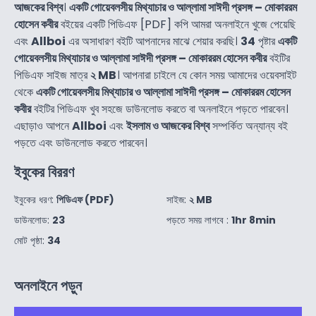
আজকের বিশ্ব
।
একটি গোয়েবলসীয় মিথ্যাচার ও আল্লামা সাঈদী প্রসঙ্গ – মোকাররম
হোসেন কবীর
বইয়ের একটি পিডিএফ [PDF] কপি আমরা অনলাইনে খুজে পেয়েছি
এবং
Allboi
এর অসাধারণ বইটি আপনাদের মাঝে শেয়ার করছি।
34
পৃষ্টার
একটি
গোয়েবলসীয় মিথ্যাচার ও আল্লামা সাঈদী প্রসঙ্গ – মোকাররম হোসেন কবীর
বইটির
পিডিএফ সাইজ মাত্র
২ MB
। আপনারা চাইলে যে কোন সময় আমাদের ওয়েবসাইট
থেকে
একটি গোয়েবলসীয় মিথ্যাচার ও আল্লামা সাঈদী প্রসঙ্গ – মোকাররম হোসেন
কবীর
বইটির পিডিএফ খুব সহজে ডাউনলোড করতে বা অনলাইনে পড়তে পারবেন।
এছাড়াও আপনে
Allboi
এবং
ইসলাম ও আজকের বিশ্ব
সম্পর্কিত অন্যান্য বই
পড়তে এবং ডাউনলোড করতে পারবেন।
ইবুকের বিররণ
ইবুকের ধরণ:
পিডিএফ (PDF)
সাইজ:
২ MB
ডাউনলোড:
23
পড়তে সময় লাগবে :
1hr 8min
মোট পৃষ্ঠা:
34
অনলাইনে পড়ুন