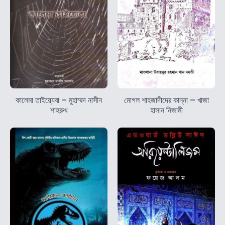
কালেমা তাইয়্যেবা – মুহাম্মদ নাসীন
মোগল শাহজাদীদের কান্না – খাজা
শাহরুখ
হাসান নিজামী