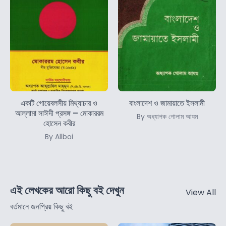
একটি গোয়েবলসীয় মিথ্যাচার ও
বাংলাদেশ ও জামায়াতে ইসলামী
আল্লামা সাঈদী প্রসঙ্গ – মোকাররম
By অধ্যাপক গোলাম আযম
হোসেন কবীর
By Allboi
এই লেখকের আরো কিছু বই দেখুন
View All
বর্তমানে জনপ্রিয় কিছু বই