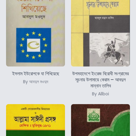
ইসলাম ইউরোপকে যা শিখিয়েছে
উপমহাদেশে ইংরেজ বিরোধী সংগ্রামের
সূচনায় উলামায়ে কেরাম – আবদুল
By আবদুল মওদুদ
মান্নান তালিব
By Allboi