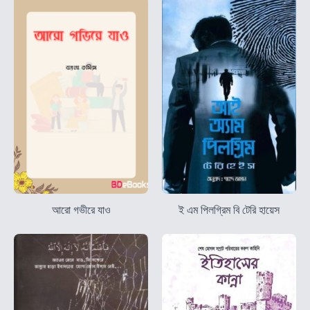
আরো গভীরে যাও
ই এম পিলগ্রিম বি টেরি হায়েস