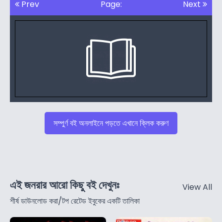
Prev
Page:
Next
সম্পুর্ণ বই অনলাইনে পড়তে এখানে ক্লিক করুণ
এই জনরার আরো কিছু বই দেখুনঃ
View All
শীর্ষ ডাউনলোড করা/টপ রেটেড ইবুকের একটি তালিকা