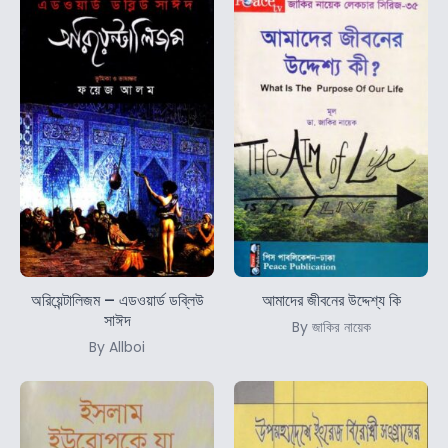
অরিয়েন্টালিজম – এডওয়ার্ড ডব্লিউ
আমাদের জীবনের উদ্দেশ্য কি
সাঈদ
By জাকির নায়েক
By Allboi