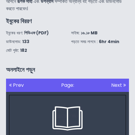
আপনে
রূপক সাহা
এবং
উপন্যাস
সম্পর্কিত অন্যান্য বই পড়তে এবং ডাউনলোড
করতে পারবেন।
ইবুকের বিররণ
ইবুকের ধরণ:
পিডিএফ (PDF)
সাইজ:
১৬.১৮ MB
ডাউনলোড:
133
পড়তে সময় লাগবে :
6hr 4min
মোট পৃষ্ঠা:
182
অনলাইনে পড়ুন
Prev
Page:
Next