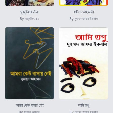
ঘুরঘুটিয়ার ঘটনা
কাবিল কোহকাফী
By সত্যজিৎ রায়
By মুহম্মদ জাফর ইকবাল
আমরা কেউ বাসায় নেই
আমি তপু
By হুমায়ূন আহমেদ
By মুহম্মদ জাফর ইকবাল