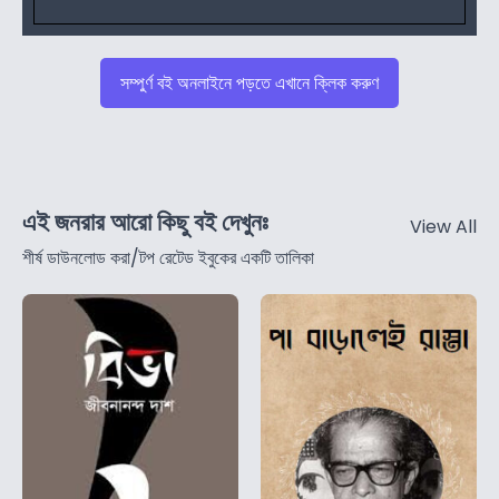
সম্পুর্ণ বই অনলাইনে পড়তে এখানে ক্লিক করুণ
এই জনরার আরো কিছু বই দেখুনঃ
View All
শীর্ষ ডাউনলোড করা/টপ রেটেড ইবুকের একটি তালিকা