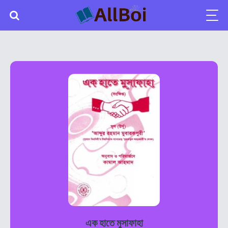
এক হাতে মুসাফাহা