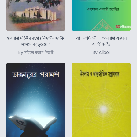
মাওলানা মতিউর রহমান নিজামীর জাতীয়
আল কাদিয়ানী – আল্লামা এহসান
সংসদে বক্তৃতামালা
এলাহী জহির
By মতিউর রহমান নিজামী
By Allboi