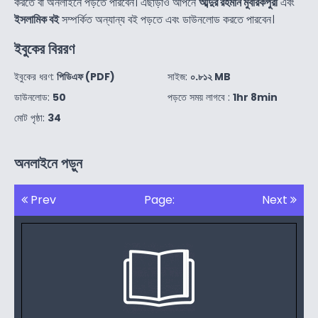
করতে বা অনলাইনে পড়তে পারবেন। এছাড়াও আপনে
আব্দুর রহমান মুবারকপুরী
এবং
ইসলামিক বই
সম্পর্কিত অন্যান্য বই পড়তে এবং ডাউনলোড করতে পারবেন।
ইবুকের বিররণ
ইবুকের ধরণ:
পিডিএফ (PDF)
সাইজ:
০.৮১২ MB
ডাউনলোড:
50
পড়তে সময় লাগবে :
1hr 8min
মোট পৃষ্ঠা:
34
অনলাইনে পড়ুন
Prev
Page:
Next