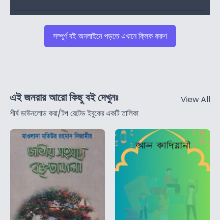
সম্পুর্ণ বই অনলাইনে পড়তে এখানে ক্লিক করুণ
এই জনরার আরো কিছু বই দেখুনঃ
View All
শীর্ষ ডাউনলোড করা/টপ রেটেড ইবুকের একটি তালিকা