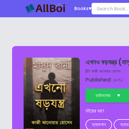
Books
এখনও ষড়যন্ত্র (মা
BY
কাজী আনোয়ার হোসেন
Published: ১৯৭২
ডাউনলোড
বইয়ের ধরণ
অ্যাকশান
অ্যাড