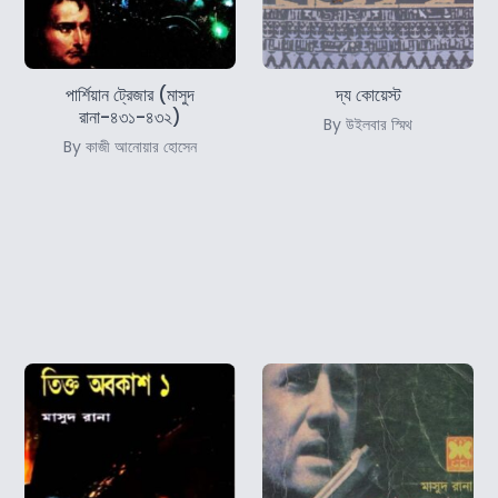
পার্শিয়ান ট্রেজার (মাসুদ
দ্য কোয়েস্ট
রানা-৪৩১-৪৩২)
By উইলবার স্মিথ
By কাজী আনোয়ার হোসেন