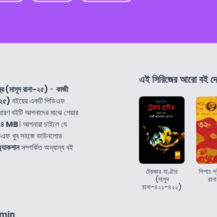
এই সিরিজের আরো বই দে
ত্র (মাসুদ রানা-২৫)
-
কাজী
-২৫)
বইয়ের একটি পিডিএফ
ারণ বইটি আপনাদের মাঝে শেয়ার
.৪ MB
। আপনারা চাইলে যে
ডিএফ খুব সহজে ডাউনলোড
্যাকশান
সম্পর্কিত অন্যান্য বই
ট্রেজার হাণ্টার
পিশাচ দ্
(মাসুদ
রান
রানা-৪২১-৪২২)
6min