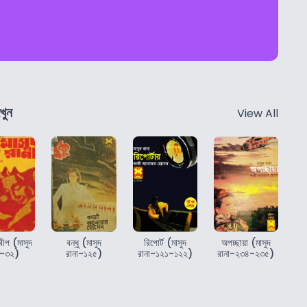
খুন
View All
বীপ (মাসুদ
বন্ধু (মাসুদ
রিপোর্ট (মাসুদ
অপচ্ছায়া (মাসুদ
া-৩২)
রানা-১২৫)
রানা-১২১-১২২)
রানা-২৩৪-২৩৫)