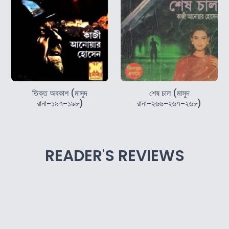
তিক্ত অবকাশ (মাসুদ
শেষ চাল (মাসুদ
রানা-১৯৭-১৯৮)
রানা-২৬৬-২৬৭-২৬৮)
READER'S REVIEWS