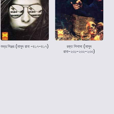
শুভ্র পিঞ্জর (মাসুদ রানা -৪১৭-৪১৭)
রক্ত পিপাসা (মাসুদ
রানা-২৩১-২৩২-২৩৩)