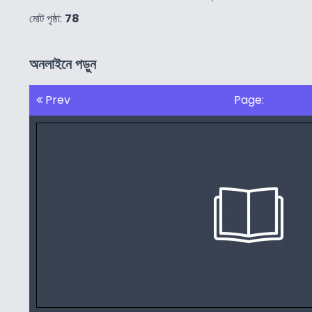
মোট পৃষ্ঠা:
78
অনলাইনে পড়ুন
Prev
Page: