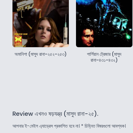
অমানিশা (মাসুদ রানা-২৫২-২৫৩)
পার্শিয়ান ট্রেজার (মাসুদ
রানা-৪৩১-৪৩২)
Review এখনও ষড়যন্ত্র (মাসুদ রানা-২৫).
আপনার ই-মেইল এ্যাড্রেস প্রকাশিত হবে না।
*
চিহ্নিত বিষয়গুলো আবশ্যক।