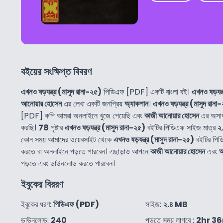
বইয়ের সংক্ষিপ্ত বিবরণ
এখনও ষড়যন্ত্র (মাসুদ রানা-২৫)
পিডিএফ [PDF] একটি বাংলা বই।
এখনও ষড়যন্
আনোয়ার হোসেন
এর লেখা একটি জনপ্রিয়
অ্যাকশান
।
এখনও ষড়যন্ত্র (মাসুদ রানা
[PDF] কপি আমরা অনলাইনে খুজে পেয়েছি এবং
কাজী আনোয়ার হোসেন
এর অসাধ
করছি।
78
পৃষ্টার
এখনও ষড়যন্ত্র (মাসুদ রানা-২৫)
বইটির পিডিএফ সাইজ মাত্র
২
কোন সময় আমাদের ওয়েবসাইট থেকে
এখনও ষড়যন্ত্র (মাসুদ রানা-২৫)
বইটির পি
করতে বা অনলাইনে পড়তে পারবেন। এছাড়াও আপনে
কাজী আনোয়ার হোসেন
এবং
অ
পড়তে এবং ডাউনলোড করতে পারবেন।
ইবুকের বিররণ
ইবুকের ধরণ:
পিডিএফ (PDF)
সাইজ:
২.৪ MB
ডাউনলোড:
240
পড়তে সময় লাগবে :
2hr 3