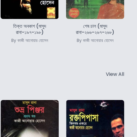
তিক্ত অবকাশ (মাসুদ
শেষ চাল (মাসুদ
রানা-১৯৭-১৯৮)
রানা-২৬৬-২৬৭-২৬৮)
By কাজী আনোয়ার হোসেন
By কাজী আনোয়ার হোসেন
View All