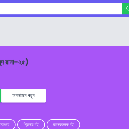
সুদ রানা-২৫)
অনলাইনে পড়ুন
ভেঞ্চার
থ্রিলার বই
রহস্যজনক বই