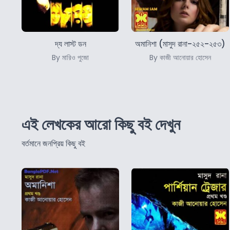
দ্য লাস্ট ডন
অমানিশা (মাসুদ রানা-২৫২-২৫৩)
By মারিও পুজো
By কাজী আনোয়ার হোসেন
এই লেখকের আরো কিছু বই দেখুন
বর্তমানে জনপ্রিয় কিছু বই