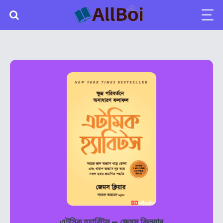
এটমিক হ্যাবিটস – জেমস ক্লিয়ার