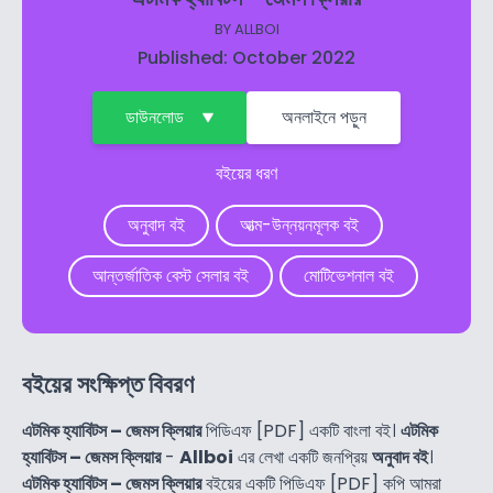
BY
ALLBOI
Published: October 2022
ডাউনলোড
অনলাইনে পড়ুন
বইয়ের ধরণ
অনুবাদ বই
আত্ম-উন্নয়নমূলক বই
আন্তর্জাতিক বেস্ট সেলার বই
মোটিভেশনাল বই
বইয়ের সংক্ষিপ্ত বিবরণ
এটমিক হ্যাবিটস – জেমস ক্লিয়ার
পিডিএফ [PDF] একটি বাংলা বই।
এটমিক
হ্যাবিটস – জেমস ক্লিয়ার
-
Allboi
এর লেখা একটি জনপ্রিয়
অনুবাদ বই
।
এটমিক হ্যাবিটস – জেমস ক্লিয়ার
বইয়ের একটি পিডিএফ [PDF] কপি আমরা