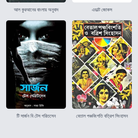
আল কুরআনের বাংলায় অনুবাদ
এডাল্ট জোকস
টি সার্জন বি টেস গরিতসেন
বেতাল পঞ্চবিংশতি বত্রিশ সিংহাসন