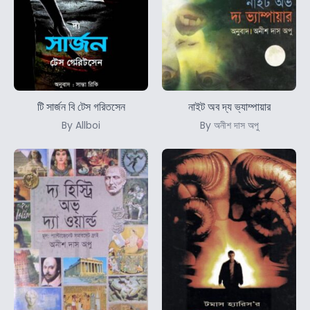
টি সার্জন বি টেস গরিতসেন
নাইট অব দ্য ভ্যাম্পায়ার
By Allboi
By অনীশ দাস অপু