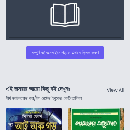
সম্পুর্ণ বই অনলাইনে পড়তে এখানে ক্লিক করুণ
এই জনরার আরো কিছু বই দেখুনঃ
View All
শীর্ষ ডাউনলোড করা/টপ রেটেড ইবুকের একটি তালিকা