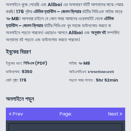
অনলাইনে খুজে পেয়েছি এবং
Allboi
এর অসাধারণ বইটি আপনাদের মাঝে শেয়ার
করছি।
176
পৃষ্টার
এটমিক হ্যাবিটস – জেমস ক্লিয়ার
বইটির পিডিএফ সাইজ মাত্র
৭৮ MB
। আপনারা চাইলে যে কোন সময় আমাদের ওয়েবসাইট থেকে
এটমিক
হ্যাবিটস – জেমস ক্লিয়ার
বইটির পিডিএফ খুব সহজে ডাউনলোড করতে বা
অনলাইনে পড়তে পারবেন। এছাড়াও আপনে
Allboi
এবং
অনুবাদ বই
সম্পর্কিত
অন্যান্য বই পড়তে এবং ডাউনলোড করতে পারবেন।
ইবুকের বিররণ
ইবুকের ধরণ:
পিডিএফ (PDF)
সাইজ:
৭৮ MB
ডাউনলোড:
9350
আইএসবিএন:
৯৭৮৯৮৪৯৬৮১৮৫৪
মোট পৃষ্ঠা:
176
পড়তে সময় লাগবে :
5hr 52min
অনলাইনে পড়ুন
Prev
Page:
Next