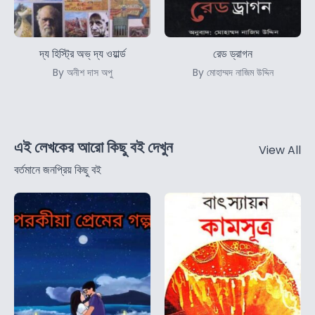
দ্য হিস্ট্রি অভ্ দ্য ওয়ার্ল্ড
রেড ড্রাগন
By অনীশ দাস অপু
By মোহাম্মদ নাজিম উদ্দিন
এই লেখকের আরো কিছু বই দেখুন
View All
বর্তমানে জনপ্রিয় কিছু বই