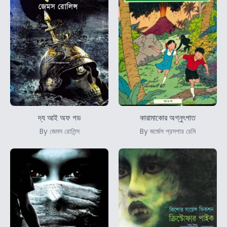
দ্য আই অফ গড
কারামাকোর অগ্নুৎপাত
By জেমস রোলিন্স
By জর্জেস প্রসপার রেমি