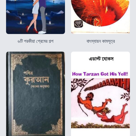
৬টি পরকীয়া প্রেমের গল্প
বাৎস্যায়ন কামসূত্র