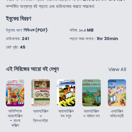
সম্পর্কিত অন্যান্য বই পড়তে এবং ডাউনলোড করতে পারবেন।
ইবুকের বিররণ
ইবুকের ধরণ:
পিডিএফ (PDF)
সাইজ:
১০.৫ MB
ডাউনলোড:
241
পড়তে সময় লাগবে :
1hr 30min
মোট পৃষ্ঠা:
45
এই সিরিজের আরো বই দেখুন
View All
অলিম্পিকে
অ্যাসটেরিক্স
অ্যাসটেরিক্স
অ্যাসটেরিক্স
এসটেরিক্স
অ্যাস্টেরিক্স
ও
গথ দস্যু
ও নর্ম্যান দল
অভিনেত্রী
– বাংলা
ক্লিওপেট্রা
কমিক্স