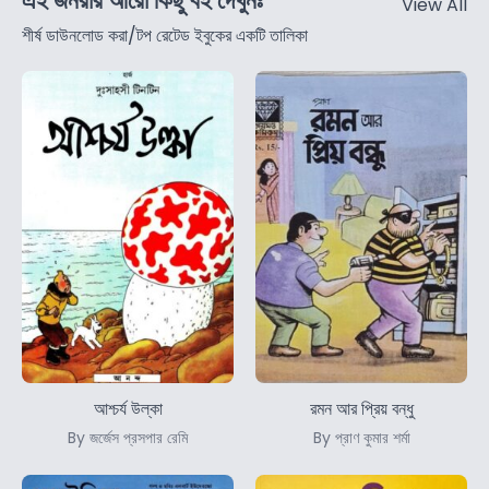
এই জনরার আরো কিছু বই দেখুনঃ
View All
শীর্ষ ডাউনলোড করা/টপ রেটেড ইবুকের একটি তালিকা
আশ্চর্য ‍উল্কা
রমন আর প্রিয় বন্ধু
By জর্জেস প্রসপার রেমি
By প্রাণ কুমার শর্মা