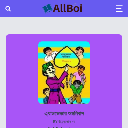
এ্যাডভেঞ্চার অমনিবাস
BY
ধীরেন্দ্রলাল ধর