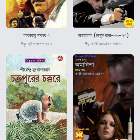
কাকাবাবু সমগ্র ৭
হাইজ্যাক (মাসুদ রানা-৭৬-৭৭)
By সুনীল গঙ্গোপাধ্যায়
By কাজী আনোয়ার হোসেন