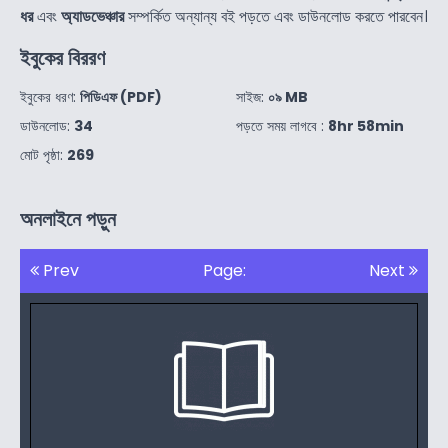
ধর
এবং
অ্যাডভেঞ্চার
সম্পর্কিত অন্যান্য বই পড়তে এবং ডাউনলোড করতে পারবেন।
ইবুকের বিররণ
ইবুকের ধরণ:
পিডিএফ (PDF)
সাইজ:
০৯ MB
ডাউনলোড:
34
পড়তে সময় লাগবে :
8hr 58min
মোট পৃষ্ঠা:
269
অনলাইনে পড়ুন
Prev
Page:
Next