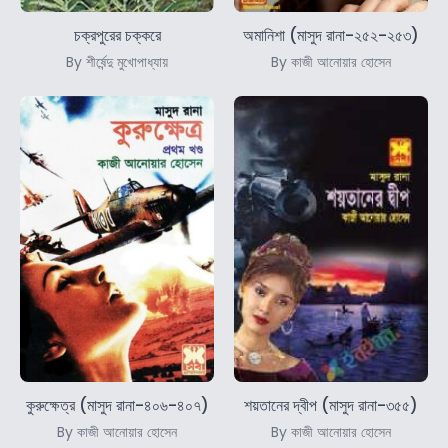
চক্রপুরের চক্করে
অমানিশা (মাসুদ রানা-২৫২-২৫৩)
By শীর্ষেন্দু মুখোপাধ্যায়
By কাজী আনোয়ার হোসেন
কুরুক্ষেত্র (মাসুদ রানা-৪০৬-৪০৭)
শয়তানের দ্বীপ (মাসুদ রানা-৩৫৫)
By কাজী আনোয়ার হোসেন
By কাজী আনোয়ার হোসেন