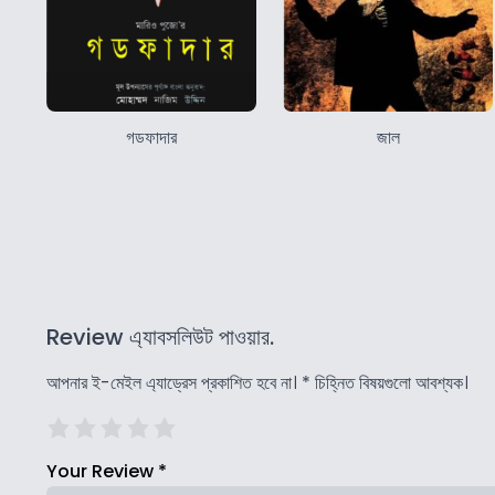
গডফাদার
জাল
Review এ্যাবসলিউট পাওয়ার.
আপনার ই-মেইল এ্যাড্রেস প্রকাশিত হবে না।
*
চিহ্নিত বিষয়গুলো আবশ্যক।
Your Review
*