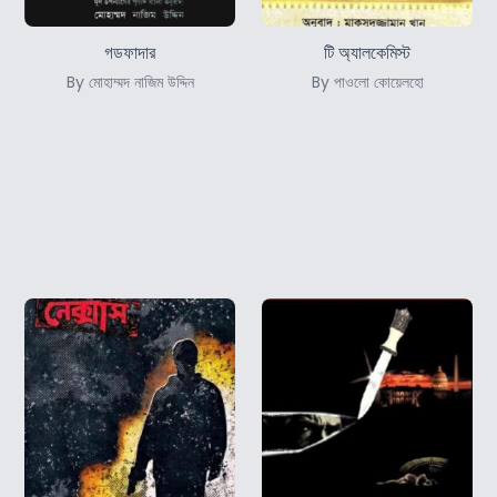
গডফাদার
টি অ্যালকেমিস্ট
By মোহাম্মদ নাজিম উদ্দিন
By পাওলো কোয়েলহো