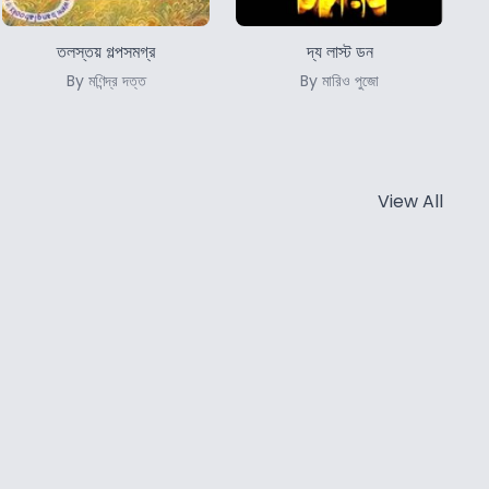
তলস্তয় গল্পসমগ্র
দ্য লাস্ট ডন
By মণিন্দ্র দত্ত
By মারিও পুজো
View All