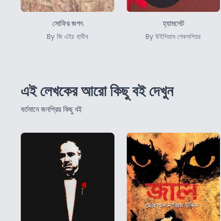
সোফির জগৎ
হ্যামলেট
By জি এইচ হাবীব
By উইলিয়াম শেকসপিয়র
এই লেখকের আরো কিছু বই দেখুন
বর্তমানে জনপ্রিয় কিছু বই