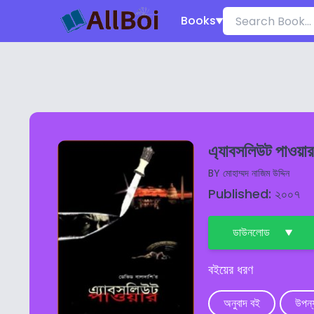
Books
এ্যাবসলিউট পাওয়ার
BY
মোহাম্মদ নাজিম উদ্দিন
Published: ২০০৭
ডাউনলোড
বইয়ের ধরণ
অনুবাদ বই
উপন্