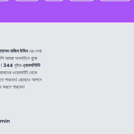
হাম্মদ নাজিম উদ্দিন
এর লেখা
ি আমরা অনলাইনে খুজে
ি।
344
পৃষ্টার
এ্যাবসলিউট
আমাদের ওয়েবসাইট থেকে
তে পারবেন। এছাড়াও আপনে
ড করতে পারবেন।
8min