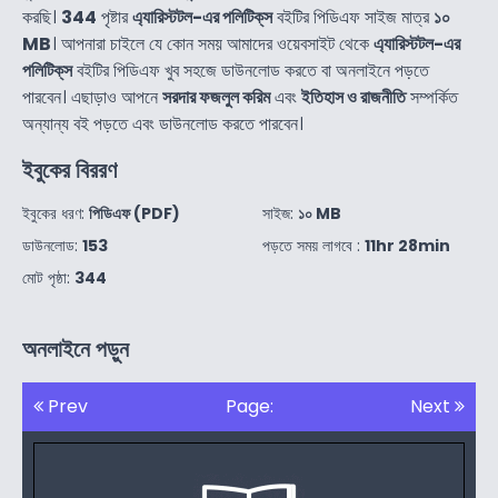
করছি।
344
পৃষ্টার
এ্যারিস্টটল-এর পলিটিক্‌স
বইটির পিডিএফ সাইজ মাত্র
১০
MB
। আপনারা চাইলে যে কোন সময় আমাদের ওয়েবসাইট থেকে
এ্যারিস্টটল-এর
পলিটিক্‌স
বইটির পিডিএফ খুব সহজে ডাউনলোড করতে বা অনলাইনে পড়তে
পারবেন। এছাড়াও আপনে
সরদার ফজলুল করিম
এবং
ইতিহাস ও রাজনীতি
সম্পর্কিত
অন্যান্য বই পড়তে এবং ডাউনলোড করতে পারবেন।
ইবুকের বিররণ
ইবুকের ধরণ:
পিডিএফ (PDF)
সাইজ:
১০ MB
ডাউনলোড:
153
পড়তে সময় লাগবে :
11hr 28min
মোট পৃষ্ঠা:
344
অনলাইনে পড়ুন
Prev
Page:
Next