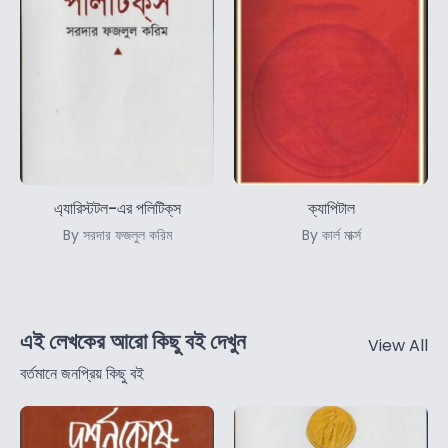
এ্যারিস্টটল-এর পলিটিক্‌স
ক্যাপিটাল
By সরদার ফজলুল করিম
By কার্ল মার্ক্স
এই লেখকের আরো কিছু বই দেখুন
View All
বর্তমানে জনপ্রিয় কিছু বই