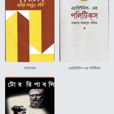
দর্শনকোষ
এ্যারিস্টটল-এর পলিটিক্‌স