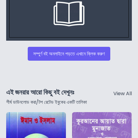
সম্পুর্ণ বই অনলাইনে পড়তে এখানে ক্লিক করুণ
এই জনরার আরো কিছু বই দেখুনঃ
View All
শীর্ষ ডাউনলোড করা/টপ রেটেড ইবুকের একটি তালিকা