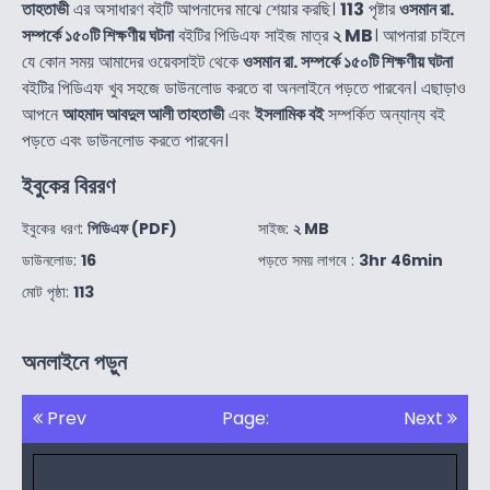
তাহতাভী
এর অসাধারণ বইটি আপনাদের মাঝে শেয়ার করছি।
113
পৃষ্টার
ওসমান রা.
সম্পর্কে ১৫০টি শিক্ষণীয় ঘটনা
বইটির পিডিএফ সাইজ মাত্র
২ MB
। আপনারা চাইলে
যে কোন সময় আমাদের ওয়েবসাইট থেকে
ওসমান রা. সম্পর্কে ১৫০টি শিক্ষণীয় ঘটনা
বইটির পিডিএফ খুব সহজে ডাউনলোড করতে বা অনলাইনে পড়তে পারবেন। এছাড়াও
আপনে
আহমাদ আবদুল আলী তাহতাভী
এবং
ইসলামিক বই
সম্পর্কিত অন্যান্য বই
পড়তে এবং ডাউনলোড করতে পারবেন।
ইবুকের বিররণ
ইবুকের ধরণ:
পিডিএফ (PDF)
সাইজ:
২ MB
ডাউনলোড:
16
পড়তে সময় লাগবে :
3hr 46min
মোট পৃষ্ঠা:
113
অনলাইনে পড়ুন
Prev
Page:
Next