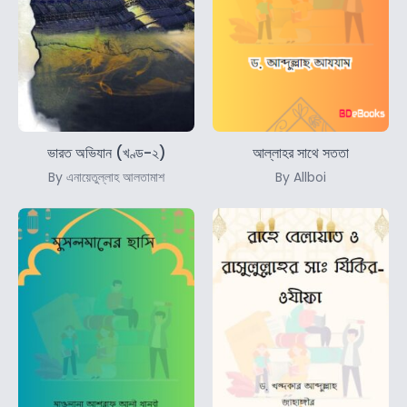
ভারত অভিযান (খণ্ড-২)
আল্লাহর সাথে সততা
By এনায়েতুল্লাহ আলতামাশ
By Allboi