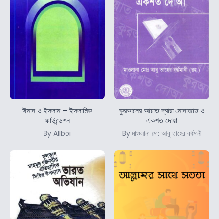
ঈমান ও ইসলাম – ইসলামিক
কুরআনের আয়াত দ্বারা মোনাজাত ও
ফাউন্ডেশন
একশত দোয়া
By Allboi
By মাওলানা মো: আবু তাহের বর্ধমানী