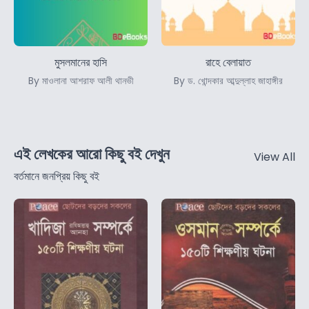
মুসলমানের হাসি
রাহে বেলায়াত
By মাওলানা আশরাফ আলী থানভী
By ড. খোন্দকার আব্দুল্লাহ জাহাঙ্গীর
এই লেখকের আরো কিছু বই দেখুন
View All
বর্তমানে জনপ্রিয় কিছু বই