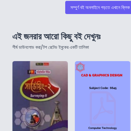
সম্পুর্ণ বই অনলাইনে পড়তে এখানে ক্লিক
এই জনরার আরো কিছু বই দেখুনঃ
শীর্ষ ডাউনলোড করা/টপ রেটেড ইবুকের একটি তালিকা