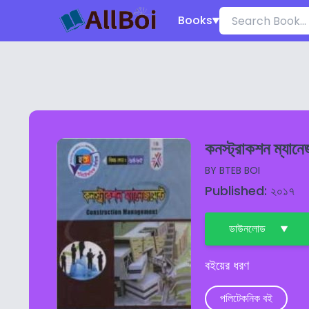
Books
কনস্ট্রাকশন ম্যানেজ
BY
BTEB BOI
Published: ২০১৭
ডাউনলোড
বইয়ের ধরণ
পলিটেকনিক বই