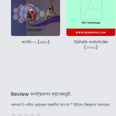
সার্ভেয়িং-২ (৬৪৪৩)
ইঞ্জিনিয়ারিং থার্মোডাইনামিক্স
(২৭১৩১)
Review কনস্ট্রাকশন ম্যানেজমেন্ট.
আপনার ই-মেইল এ্যাড্রেস প্রকাশিত হবে না।
*
চিহ্নিত বিষয়গুলো আবশ্যক।