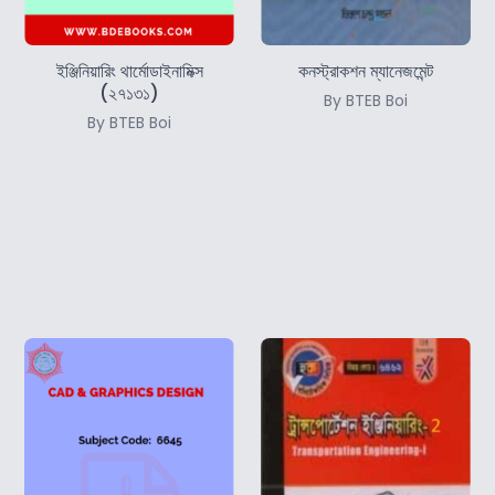
ইঞ্জিনিয়ারিং থার্মোডাইনামিক্স
কনস্ট্রাকশন ম্যানেজমেন্ট
(২৭১৩১)
By BTEB Boi
By BTEB Boi