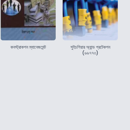
কনস্ট্রাকশন ম্যানেজমেন্ট
সুইচগিয়ার অ্যান্ড প্রটেকশন
(৬৬৭৭৩)