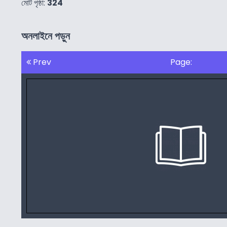
মোট পৃষ্ঠা:
324
অনলাইনে পড়ুন
Prev
Page: