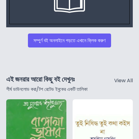
সম্পুর্ণ বই অনলাইনে পড়তে এখানে ক্লিক করুণ
এই জনরার আরো কিছু বই দেখুনঃ
View All
শীর্ষ ডাউনলোড করা/টপ রেটেড ইবুকের একটি তালিকা