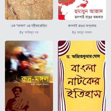
এক ‘দালাল’ এর স্বীকারোক্তি
জলপাই রঙের অন্ধকার
By আজিজুল হক
By হুমায়ুন আজাদ