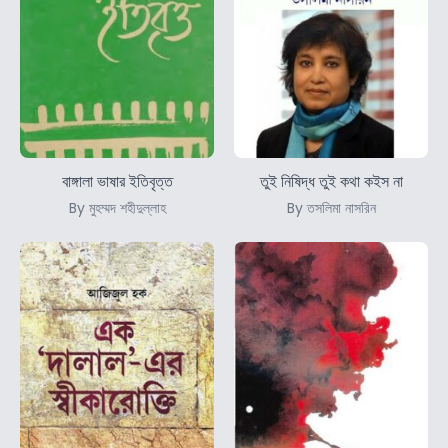
বাঙ্গালা ভাষার ইতিবৃত্ত
তুই নিষিদ্ধ তুই কথা কইস না
By মুহম্মদ শহীদুল্লাহ
By তসলিমা নাসরিন