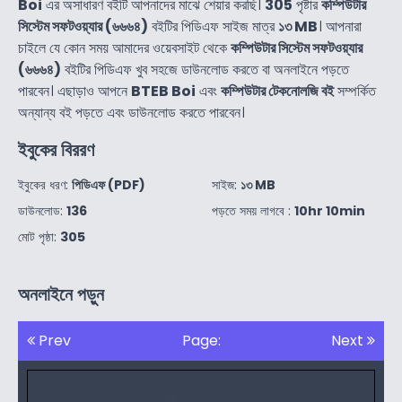
Boi
এর অসাধারণ বইটি আপনাদের মাঝে শেয়ার করছি।
305
পৃষ্টার
কম্পিউটার
সিস্টেম সফটওয়্যার (৬৬৬৪)
বইটির পিডিএফ সাইজ মাত্র
১৩ MB
। আপনারা
চাইলে যে কোন সময় আমাদের ওয়েবসাইট থেকে
কম্পিউটার সিস্টেম সফটওয়্যার
(৬৬৬৪)
বইটির পিডিএফ খুব সহজে ডাউনলোড করতে বা অনলাইনে পড়তে
পারবেন। এছাড়াও আপনে
BTEB Boi
এবং
কম্পিউটার টেকনোলজি বই
সম্পর্কিত
অন্যান্য বই পড়তে এবং ডাউনলোড করতে পারবেন।
ইবুকের বিররণ
ইবুকের ধরণ:
পিডিএফ (PDF)
সাইজ:
১৩ MB
ডাউনলোড:
136
পড়তে সময় লাগবে :
10hr 10min
মোট পৃষ্ঠা:
305
অনলাইনে পড়ুন
Prev
Page:
Next