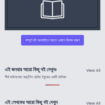
সম্পুর্ণ বই অনলাইনে পড়তে এখানে ক্লিক করুণ
এই জনরার আরো কিছু বই দেখুনঃ
View All
শীর্ষ ডাউনলোড করা/টপ রেটেড ইবুকের একটি তালিকা
এই লেখকের আরো কিছু বই দেখুন
View All