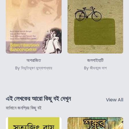
অপরাজিত
জলপাইহাটি
By বিভূতিভূষণ বন্দ্যোপাধ্যায়
By জীবনানন্দ দাশ
এই লেখকের আরো কিছু বই দেখুন
View All
বর্তমানে জনপ্রিয় কিছু বই