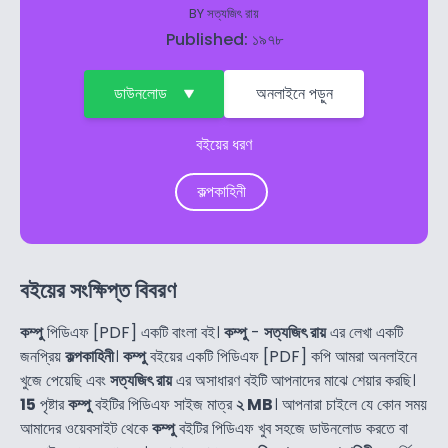
BY
সত্যজিৎ রায়
Published: ১৯৭৮
ডাউনলোড
অনলাইনে পড়ুন
বইয়ের ধরণ
কল্পকাহিনী
বইয়ের সংক্ষিপ্ত বিবরণ
কম্পু
পিডিএফ [PDF] একটি বাংলা বই।
কম্পু
-
সত্যজিৎ রায়
এর লেখা একটি
জনপ্রিয়
কল্পকাহিনী
।
কম্পু
বইয়ের একটি পিডিএফ [PDF] কপি আমরা অনলাইনে
খুজে পেয়েছি এবং
সত্যজিৎ রায়
এর অসাধারণ বইটি আপনাদের মাঝে শেয়ার করছি।
15
পৃষ্টার
কম্পু
বইটির পিডিএফ সাইজ মাত্র
২ MB
। আপনারা চাইলে যে কোন সময়
আমাদের ওয়েবসাইট থেকে
কম্পু
বইটির পিডিএফ খুব সহজে ডাউনলোড করতে বা