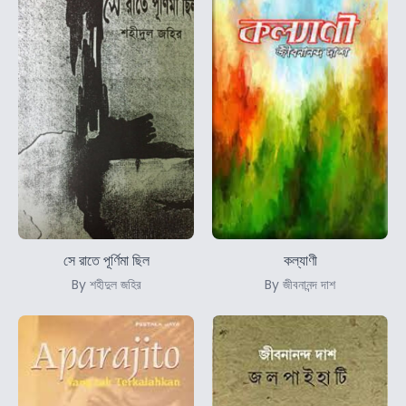
সে রাতে পূর্ণিমা ছিল
কল্যাণী
By শহীদুল জহির
By জীবনানন্দ দাশ