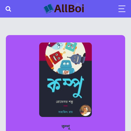
কম্পু