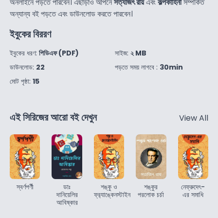
অনলাইনে পড়তে পারবেন। এছাড়াও আপনে
সত্যজিৎ রায়
এবং
কল্পকাহিনী
সম্পর্কিত
অন্যান্য বই পড়তে এবং ডাউনলোড করতে পারবেন।
ইবুকের বিররণ
ইবুকের ধরণ:
পিডিএফ (PDF)
সাইজ:
২ MB
ডাউনলোড:
22
পড়তে সময় লাগবে :
30min
মোট পৃষ্ঠা:
15
এই সিরিজের আরো বই দেখুন
View All
স্বর্ণপর্ণী
ডাঃ
শঙ্কু ও
শঙ্কুর
নেফ্রুদেৎ-
দানিয়েলির
ফ্র‍্যাঙ্কেনস্টাইন
পরলোক চর্চা
এর সমাধি
আবিষ্কার