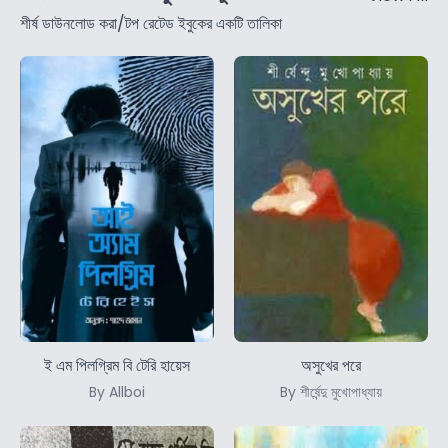
শীর্ষ ডাউনলোড করা/টপ রেটেড ইবুকের একটি তালিকা
ই এম পিলগ্রিম বি টেরি হায়েস
অসুখের পরে
By Allboi
By শীর্ষেন্দু মুখোপাধ্যায়