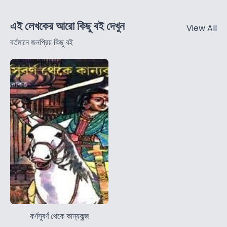
এই লেখকের আরো কিছু বই দেখুন
View All
বর্তমানে জনপ্রিয় কিছু বই
কর্ণসুবর্ণ থেকে কান্যকুব্জ