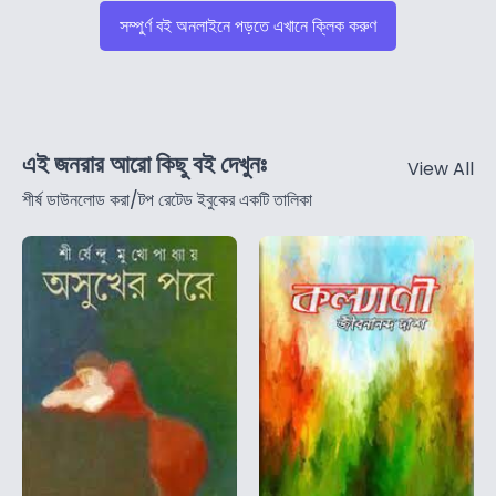
সম্পুর্ণ বই অনলাইনে পড়তে এখানে ক্লিক করুণ
এই জনরার আরো কিছু বই দেখুনঃ
View All
শীর্ষ ডাউনলোড করা/টপ রেটেড ইবুকের একটি তালিকা