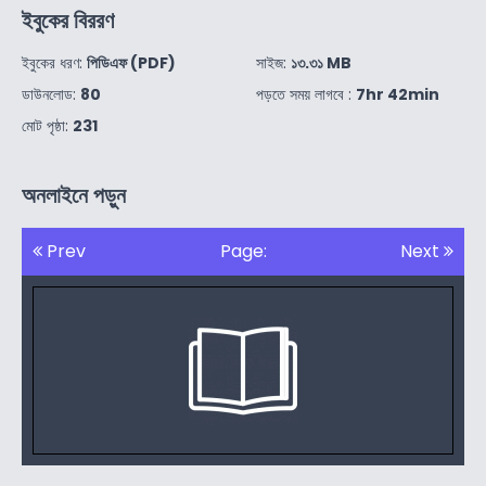
ইবুকের বিররণ
ইবুকের ধরণ:
পিডিএফ (PDF)
সাইজ:
১৩.৩১ MB
ডাউনলোড:
80
পড়তে সময় লাগবে :
7hr 42min
মোট পৃষ্ঠা:
231
অনলাইনে পড়ুন
Prev
Page:
Next