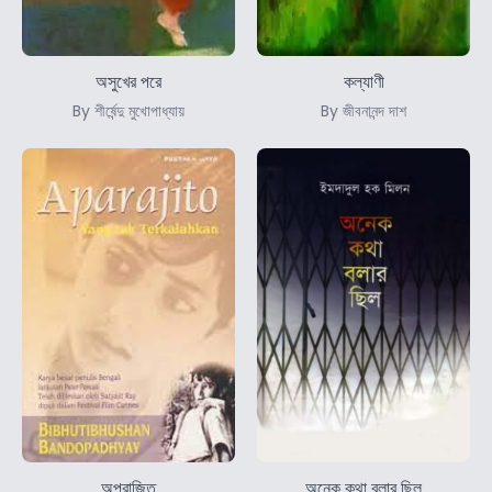
অসুখের পরে
কল্যাণী
By শীর্ষেন্দু মুখোপাধ্যায়
By জীবনানন্দ দাশ
অপরাজিত
অনেক কথা বলার ছিল