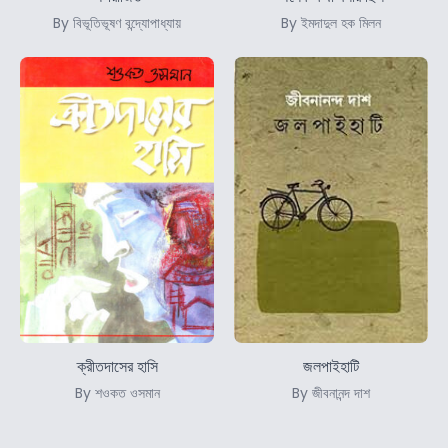
By বিভূতিভূষণ বন্দ্যোপাধ্যায়
By ইমদাদুল হক মিলন
ক্রীতদাসের হাসি
জলপাইহাটি
By শওকত ওসমান
By জীবনানন্দ দাশ