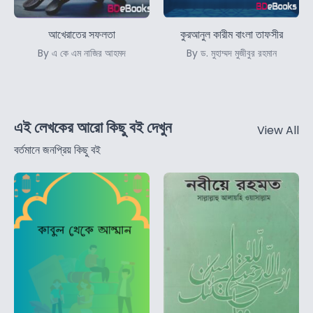
আখেরাতের সফলতা
কুরআনুল কারীম বাংলা তাফসীর
By এ কে এম নাজির আহমদ
By ড. মুহাম্মদ মুজীবুর রহমান
এই লেখকের আরো কিছু বই দেখুন
View All
বর্তমানে জনপ্রিয় কিছু বই