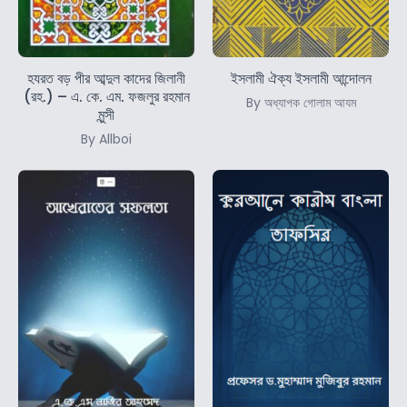
হযরত বড় পীর আব্দুল কাদের জিলানী
ইসলামী ঐক্য ইসলামী আন্দোলন
(রহ.) – এ. কে. এম. ফজলুর রহমান
By অধ্যাপক গোলাম আযম
মুন্সী
By Allboi