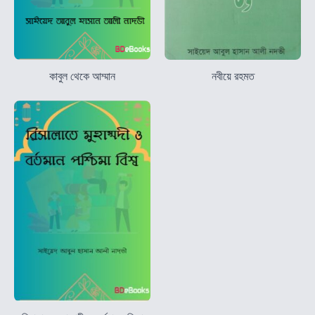
কাবুল থেকে আম্মান
নবীয়ে রহমত