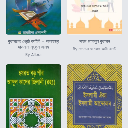
কুরআনের শ্রেষ্ঠ কাহিনী – আলহাজ্ব
সহজ জামালুল কুরআন
মাওলানা লুৎফুল আলম
By মাওলানা আশরাফ আলী থানভী
By Allboi