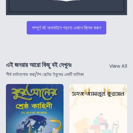
সম্পুর্ণ বই অনলাইনে পড়তে এখানে ক্লিক করুণ
এই জনরার আরো কিছু বই দেখুনঃ
View All
শীর্ষ ডাউনলোড করা/টপ রেটেড ইবুকের একটি তালিকা