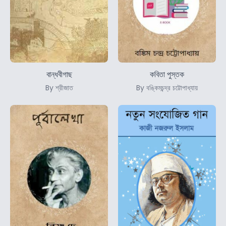
বান্ধবীগাছ
কবিতা পুস্তক
By শ্রীজাত
By বঙ্কিমচন্দ্র চট্টোপাধ্যায়