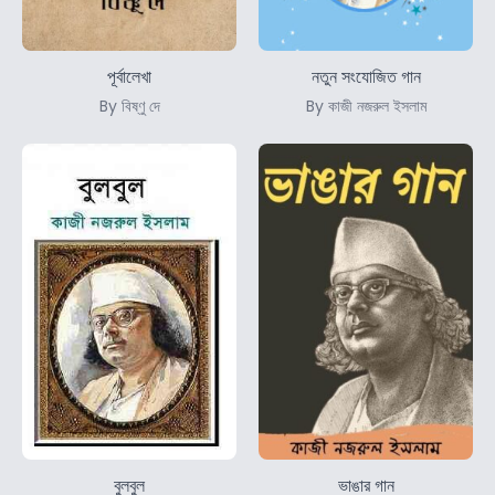
পূর্বালেখা
নতুন সংযোজিত গান
By বিষ্ণু দে
By কাজী নজরুল ইসলাম
বুলবুল
ভাঙার গান