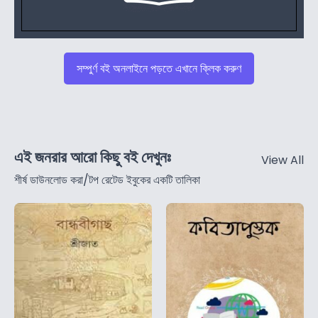
সম্পুর্ণ বই অনলাইনে পড়তে এখানে ক্লিক করুণ
এই জনরার আরো কিছু বই দেখুনঃ
View All
শীর্ষ ডাউনলোড করা/টপ রেটেড ইবুকের একটি তালিকা