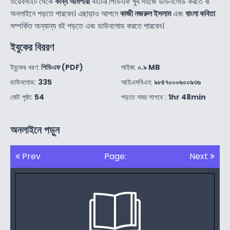
ওয়েবসাইট থেকে
কাব্য আমপারা
বইটির পিডিএফ খুব সহজে ডাউনলোড করতে বা
অনলাইনে পড়তে পারবেন। এছাড়াও আপনে
কাজী নজরুল ইসলাম
এবং
বাংলা কবিতা
সম্পর্কিত অন্যান্য বই পড়তে এবং ডাউনলোড করতে পারবেন।
ইবুকের বিররণ
ইবুকের ধরণ:
পিডিএফ (PDF)
সাইজ:
০.৯ MB
ডাউনলোড:
335
আইএসবিএন:
৯৮৪৭০০০৬০০৯৩৬
মোট পৃষ্ঠা:
54
পড়তে সময় লাগবে :
1hr 48min
অনলাইনে পড়ুন
Prev
Page:
Next