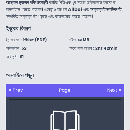
আল্লামা মুহাম্মদ শফি উকাড়বী
বইটির পিডিএফ খুব সহজে ডাউনলোড করতে বা
অনলাইনে পড়তে পারবেন। এছাড়াও আপনে
Allboi
এবং
অন্যান্য ইসলামিক বই
সম্পর্কিত অন্যান্য বই পড়তে এবং ডাউনলোড করতে পারবেন।
ইবুকের বিররণ
ইবুকের ধরণ:
পিডিএফ (PDF)
সাইজ:
০৩ MB
ডাউনলোড:
52
পড়তে সময় লাগবে :
2hr 42min
মোট পৃষ্ঠা:
81
অনলাইনে পড়ুন
Prev
Page:
Next