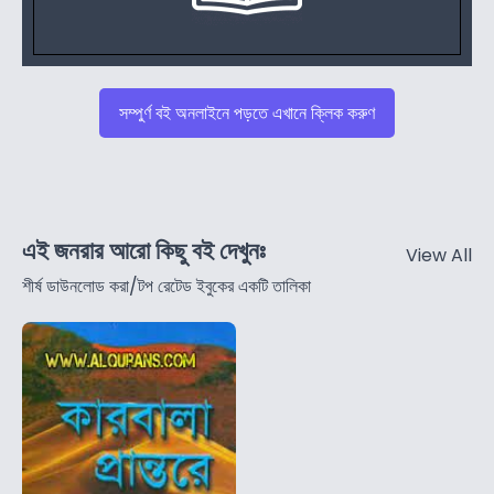
সম্পুর্ণ বই অনলাইনে পড়তে এখানে ক্লিক করুণ
এই জনরার আরো কিছু বই দেখুনঃ
View All
শীর্ষ ডাউনলোড করা/টপ রেটেড ইবুকের একটি তালিকা