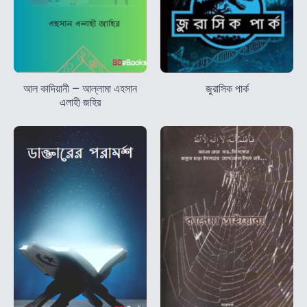
আল কাদিয়ানী – আল্লামা এহসান
জুরাসিক পার্ক
এলাহী জহির