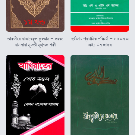
তাফসীরে মাআরেফুল কুরআন – হযরত
দুর্ঘটনায় প্রাথমিক পরিচর্যা – ডাঃ এম এ
মাওলানা মুফতী মুহাম্মদ শফী
এইচ এম জাফর