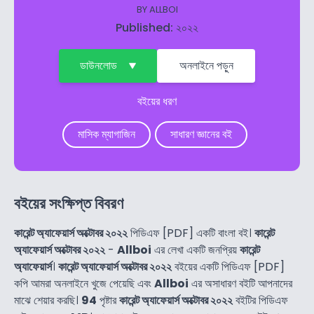
BY
ALLBOI
Published: ২০২২
ডাউনলোড
অনলাইনে পড়ুন
বইয়ের ধরণ
মাসিক ম্যাগাজিন
সাধারণ জ্ঞানের বই
বইয়ের সংক্ষিপ্ত বিবরণ
কারেন্ট অ্যাফেয়ার্স অক্টোবর ২০২২
পিডিএফ [PDF] একটি বাংলা বই।
কারেন্ট
অ্যাফেয়ার্স অক্টোবর ২০২২
-
Allboi
এর লেখা একটি জনপ্রিয়
কারেন্ট
অ্যাফেয়ার্স
।
কারেন্ট অ্যাফেয়ার্স অক্টোবর ২০২২
বইয়ের একটি পিডিএফ [PDF]
কপি আমরা অনলাইনে খুজে পেয়েছি এবং
Allboi
এর অসাধারণ বইটি আপনাদের
মাঝে শেয়ার করছি।
94
পৃষ্টার
কারেন্ট অ্যাফেয়ার্স অক্টোবর ২০২২
বইটির পিডিএফ