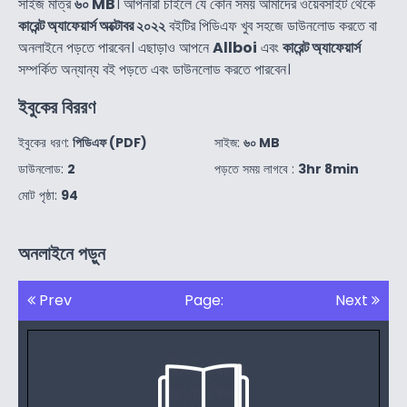
সাইজ মাত্র
৬০ MB
। আপনারা চাইলে যে কোন সময় আমাদের ওয়েবসাইট থেকে
কারেন্ট অ্যাফেয়ার্স অক্টোবর ২০২২
বইটির পিডিএফ খুব সহজে ডাউনলোড করতে বা
অনলাইনে পড়তে পারবেন। এছাড়াও আপনে
Allboi
এবং
কারেন্ট অ্যাফেয়ার্স
সম্পর্কিত অন্যান্য বই পড়তে এবং ডাউনলোড করতে পারবেন।
ইবুকের বিররণ
ইবুকের ধরণ:
পিডিএফ (PDF)
সাইজ:
৬০ MB
ডাউনলোড:
2
পড়তে সময় লাগবে :
3hr 8min
মোট পৃষ্ঠা:
94
অনলাইনে পড়ুন
Prev
Page:
Next