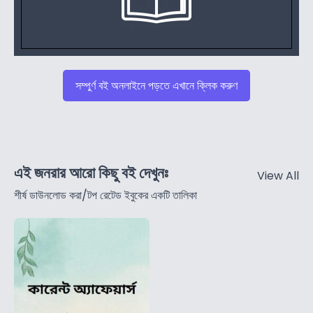
সম্পুর্ণ বই অনলাইনে পড়তে এখানে ক্লিক করুণ
এই জনরার আরো কিছু বই দেখুনঃ
View All
শীর্ষ ডাউনলোড করা/টপ রেটেড ইবুকের একটি তালিকা